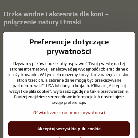
Oczka wodne i akcesoria dla koni –
połączenie natury i troski
Oczka wodne stanowią piękny dodatek do każdego ogrodu i tworzą
Preferencje dotyczące
harmonijne środowisko sprzyjające relaksowi i życiu zwierząt
wodnych. Odpowiednia technologia, filtracja i regularna
prywatności
konserwacja są kluczem do czystej wody i zdrowego stawu przez
cały rok. Równie ważna jest opieka nad zwierzętami, które są częścią
Używamy plików cookie, aby usprawnić Twoją wizytę na tej
naszego życia.
stronie internetowej, analizować jej wydajność i zbierać dane o
jej użytkowaniu. W tym celu możemy korzystać z narzędzi i usług
Konie wymagają wysokiej jakości sprzętu jeździeckiego,
stron trzecich, a zebrane dane mogą być przekazywane
odpowiedniego odżywiania i odpowiedzialnej opieki, aby być zdrowe,
partnerom w UE, USA lub innych krajach. Klikając „Akceptuj
silne i zadowolone. Niezależnie od tego, czy chodzi o sprzęt dla
wszystkie pliki cookie", wyrażasz zgodę na takie przetwarzanie.
jeźdźców, hodowców, czy miłośników natury, celem jest stworzenie
Poniżej znajdziesz szczegółowe informacje lub dostosujesz
środowiska, które wspiera naturalną równowagę, bezpieczeństwo i
swoje preferencje.
dobre samopoczucie zarówno zwierząt, jak i ludzi.
Oświadczenie o ochronie prywatności
©
2026
Prawa autorskie
Preferencje dotyczące prywatności
Akceptuj wszystkie pliki cookie
Oświadczenie o ochronie prywatności