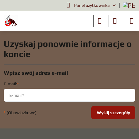
Panel użytkownika
Uzyskaj ponownie informacje o
koncie
Wpisz swój adres e-mail
E-mail:
*
*
(Obowiązkowe)
Wyślij szczegóły