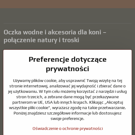
Oczka wodne i akcesoria dla koni –
połączenie natury i troski
Oczka wodne stanowią piękny dodatek do każdego ogrodu i tworzą
Preferencje dotyczące
harmonijne środowisko sprzyjające relaksowi i życiu zwierząt
wodnych. Odpowiednia technologia, filtracja i regularna
prywatności
konserwacja są kluczem do czystej wody i zdrowego stawu przez
cały rok. Równie ważna jest opieka nad zwierzętami, które są częścią
Używamy plików cookie, aby usprawnić Twoją wizytę na tej
naszego życia.
stronie internetowej, analizować jej wydajność i zbierać dane o
jej użytkowaniu. W tym celu możemy korzystać z narzędzi i usług
Konie wymagają wysokiej jakości sprzętu jeździeckiego,
stron trzecich, a zebrane dane mogą być przekazywane
odpowiedniego odżywiania i odpowiedzialnej opieki, aby być zdrowe,
partnerom w UE, USA lub innych krajach. Klikając „Akceptuj
silne i zadowolone. Niezależnie od tego, czy chodzi o sprzęt dla
wszystkie pliki cookie", wyrażasz zgodę na takie przetwarzanie.
jeźdźców, hodowców, czy miłośników natury, celem jest stworzenie
Poniżej znajdziesz szczegółowe informacje lub dostosujesz
środowiska, które wspiera naturalną równowagę, bezpieczeństwo i
swoje preferencje.
dobre samopoczucie zarówno zwierząt, jak i ludzi.
Oświadczenie o ochronie prywatności