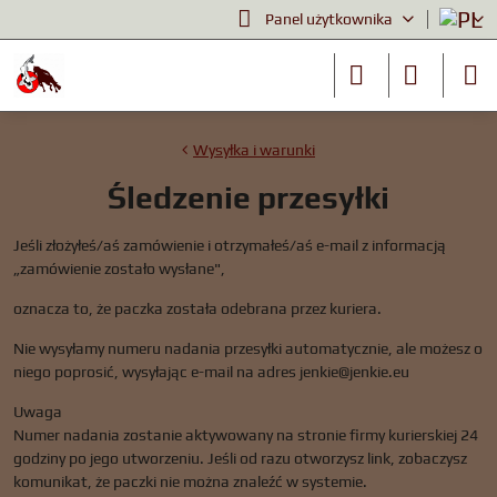
Panel użytkownika
Wysyłka i warunki
Śledzenie przesyłki
Jeśli złożyłeś/aś zamówienie i otrzymałeś/aś e-mail z informacją
„zamówienie zostało wysłane",
oznacza to, że paczka została odebrana przez kuriera.
Nie wysyłamy numeru nadania przesyłki automatycznie, ale możesz o
niego poprosić, wysyłając e-mail na adres jenkie@jenkie.eu
Uwaga
Numer nadania zostanie aktywowany na stronie firmy kurierskiej 24
godziny po jego utworzeniu. Jeśli od razu otworzysz link, zobaczysz
komunikat, że paczki nie można znaleźć w systemie.