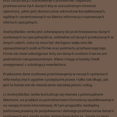
oraz satysfakcji z użytkowanych produktów. Legalność
przetwarzania tych danych leży w uzasadnionym interesie
operatora, jakim jest dostarczanie adresatowi kompleksowych,
ogólnych i zorientowanych na klienta informacji o najnowszych
ofertach specjalnych.
Andrej Blaško-Jenka jest zobowiązany do przechowywania danych
osobowych na specjalnej liście, oddzielnie od danych przekazanych w
innych celach. Lista ta musi być dostępna wyłącznie dla
upoważnionych osób w firmie oraz podmiotu przetwarzającego.
Firma nie może udostępniać listy ani danych osobom trzecim ani
podmiotom nieupoważnionym. Klienci mogą w każdej chwili
zrezygnować z subskrypcji newslettera.
Przekazane dane osobowe przechowujemy w naszych systemach
informatycznych zgodnie z przepisami prawa i tylko tak długo, jak
jest to konieczne do świadczenia wysokiej jakości usług.
c) Andrej Blaško-Jenka kontaktuje się również z potencjalnymi
klientami, na przykład za pośrednictwem formularzy opublikowanych
na swojej stronie internetowej. W tym przypadku niezbędną
podstawą prawną do pozyskiwania i dalszego przetwarzania danych
osobowych jest zgoda osoby, której dane dotyczą. Zgoda ta musi