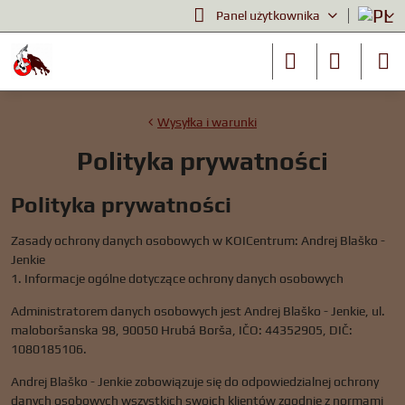
Panel użytkownika
Wysyłka i warunki
Polityka prywatności
Polityka prywatności
Zasady ochrony danych osobowych w KOICentrum: Andrej Blaško -
Jenkie
1. Informacje ogólne dotyczące ochrony danych osobowych
Administratorem danych osobowych jest Andrej Blaško - Jenkie, ul.
maloboršanska 98, 90050 Hrubá Borša, IČO: 44352905, DIČ:
1080185106.
Andrej Blaško - Jenkie zobowiązuje się do odpowiedzialnej ochrony
danych osobowych wszystkich swoich klientów zgodnie z normami