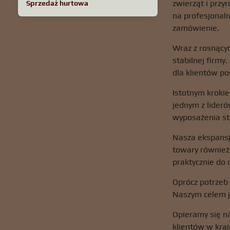
zwierząt i przy
Sprzedaż hurtowa
na profesjonaln
zamówienie.
Wraz z rosnącym
stabilnej firmy
dla klientów po
Istotnym krokie
jednym z lideró
wyposażenia sta
Nasza ekspansj
towary również 
praktycznie do c
Oprócz potrzeb 
Naszym celem j
Opieramy się na
klientów w kraj