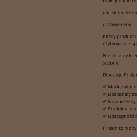
funkcjonalne ma
nacisk na detal
uczciwą cenę.
Każdy produkt F
użytkowanie sp
Nie chcemy kre
sezonie.
Dlaczego Frizia
✔ Marka własna
✔ Doskonały st
✔ Nowoczesny, 
✔ Produkty prz
✔ Dostępność d
Frizian to nie t