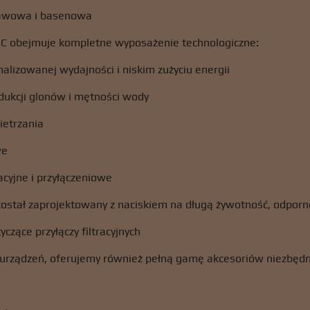
tawowa i basenowa
C obejmuje kompletne wyposażenie technologiczne:
lizowanej wydajności i niskim zużyciu energii
dukcji glonów i mętności wody
etrzania
we
cyjne i przyłączeniowe
został zaprojektowany z naciskiem na długą żywotność, odpor
zące przyłączy filtracyjnych
urządzeń, oferujemy również pełną gamę akcesoriów niezbędnyc