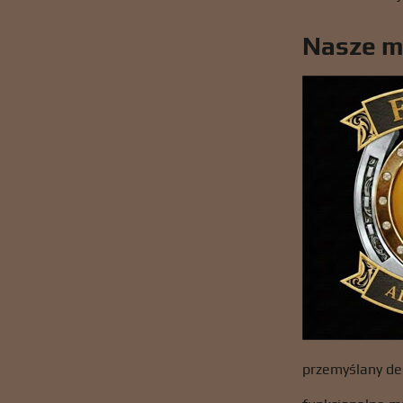
Nasze m
przemyślany de