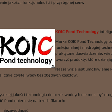
enie jakości, funkcjonalności i przystępnej ceny.
KOIC Pond Technology
Intelig
Marka KOIC Pond Technology po
funkcjonalnej i niedrogiej tech
praktyczne doświadczenie, wied
tworzyć produkty, które działaj
Naszą wizją jest umożliwienie
alicznie czystej wody bez zbędnych kosztów.
sokiej jakości technologia do oczek wodnych nie musi być dro
C Pond opiera się na trzech filarach:
 i niezawodność