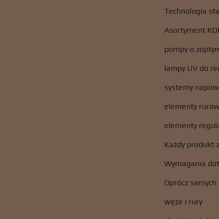
Technologia s
Asortyment KOI
pompy o zoptyma
lampy UV do re
systemy napowi
elementy ruro
elementy regula
Każdy produkt 
Wymagania dotyc
Oprócz samych 
węże i rury