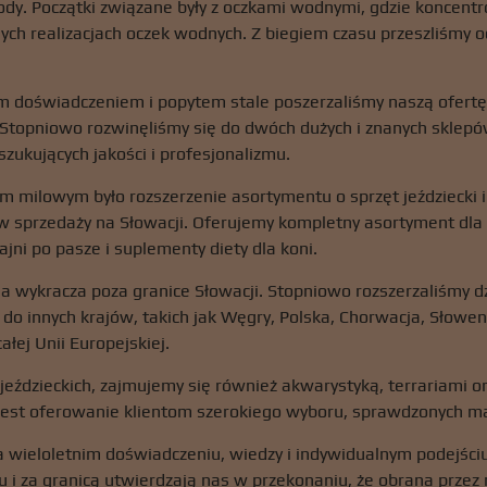
rody. Początki związane były z oczkami wodnymi, gdzie koncent
ych realizacjach oczek wodnych. Z biegiem czasu przeszliśmy od
 doświadczeniem i popytem stale poszerzaliśmy naszą ofertę i
. Stopniowo rozwinęliśmy się do dwóch dużych i znanych sklepó
szukujących jakości i profesjonalizmu.
m milowym było rozszerzenie asortymentu o sprzęt jeździecki i
w sprzedaży na Słowacji. Oferujemy kompletny asortyment dla ko
jni po pasze i suplementy diety dla koni.
a wykracza poza granice Słowacji. Stopniowo rozszerzaliśmy d
do innych krajów, takich jak Węgry, Polska, Chorwacja, Słowen
ałej Unii Europejskiej.
jeździeckich, zajmujemy się również akwarystyką, terrariami 
est oferowanie klientom szerokiego wyboru, sprawdzonych ma
 wieloletnim doświadczeniu, wiedzy i indywidualnym podejściu
u i za granicą utwierdzają nas w przekonaniu, że obrana prze