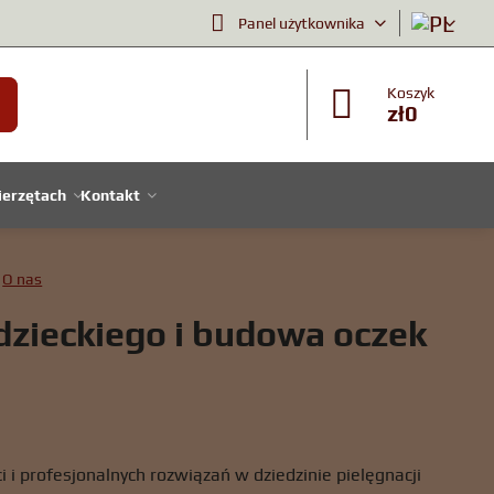
Panel użytkownika
Koszyk
zł0
ierzętach
Kontakt
O nas
dzieckiego i budowa oczek
 i profesjonalnych rozwiązań w dziedzinie pielęgnacji