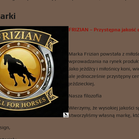
arki
FRIZIAN – Przystępna jakość d
Marka Frizian powstała z miłośc
wprowadzania na rynek produktó
Jako jeźdźcy i miłośnicy koni, 
ale jednocześnie przystępny cen
jeździeckiej.
Nasza filozofia
Wierzymy, że wysokiej jakości s
stworzyliśmy własną markę, któ
sign,