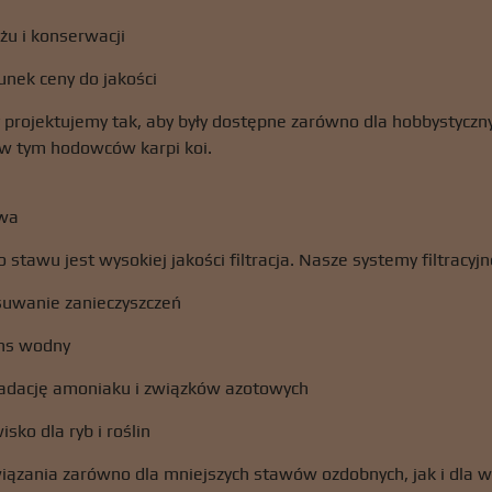
u i konserwacji
unek ceny do jakości
projektujemy tak, aby były dostępne zarówno dla hobbystyczny
w tym hodowców karpi koi.
owa
stawu jest wysokiej jakości filtracja. Nasze systemy filtracyj
uwanie zanieczyszczeń
ans wodny
adację amoniaku i związków azotowych
sko dla ryb i roślin
iązania zarówno dla mniejszych stawów ozdobnych, jak i dla 