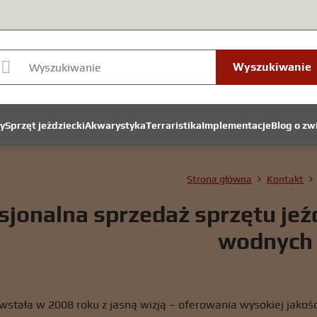
Wyszukiwanie
y
Sprzęt jeździecki
Akwarystyka
Terraristika
Implementacje
Blog o zw
Strona główna
Kontakt
sjonalna sprzedaż sprzętu jeź
wodnych
stała w 2008 roku z jasną wizją – oferowania wysokiej jakości