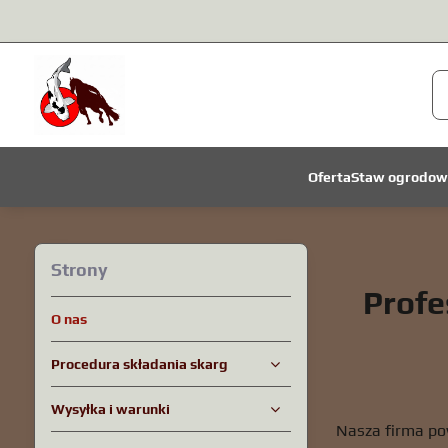
Oferta
Staw ogrodow
Strony
Profe
O nas
Procedura składania skarg
Wysyłka i warunki
Nasza firma pow