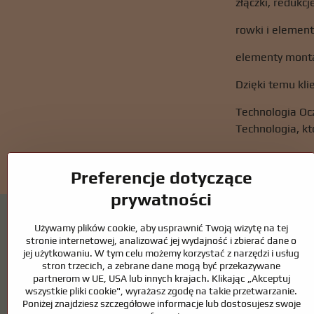
złączki, redukcj
rowki i element
elementy mon
Dzięki temu kl
Technologia O
Technologia, kt
Preferencje dotyczące
prywatności
Używamy plików cookie, aby usprawnić Twoją wizytę na tej
stronie internetowej, analizować jej wydajność i zbierać dane o
jej użytkowaniu. W tym celu możemy korzystać z narzędzi i usług
stron trzecich, a zebrane dane mogą być przekazywane
Oczka wodne i akcesoria dla koni – połącze
partnerom w UE, USA lub innych krajach. Klikając „Akceptuj
wszystkie pliki cookie", wyrażasz zgodę na takie przetwarzanie.
Oczka wodne stanowią piękny dodatek do każdego ogrodu i tworzą h
Poniżej znajdziesz szczegółowe informacje lub dostosujesz swoje