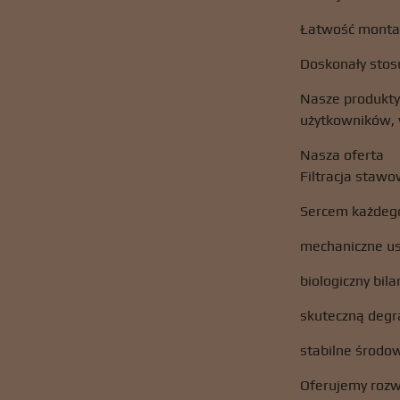
Łatwość montaż
Doskonały stos
Nasze produkty 
użytkowników, 
Nasza oferta
Filtracja staw
Sercem każdego 
mechaniczne us
biologiczny bil
skuteczną degr
stabilne środowi
Oferujemy rozw