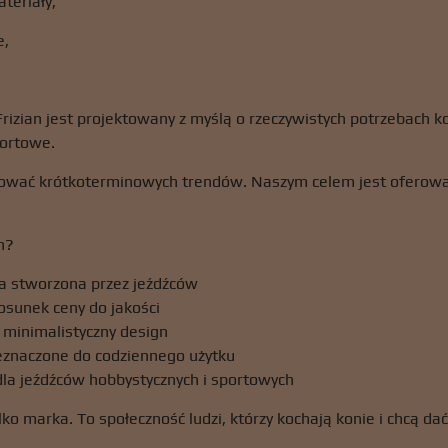
teriały,
e,
rizian jest projektowany z myślą o rzeczywistych potrzebach kon
ortowe.
ować krótkoterminowych trendów. Naszym celem jest oferowan
n?
 stworzona przez jeźdźców
osunek ceny do jakości
minimalistyczny design
eznaczone do codziennego użytku
la jeźdźców hobbystycznych i sportowych
ylko marka. To społeczność ludzi, którzy kochają konie i chcą da