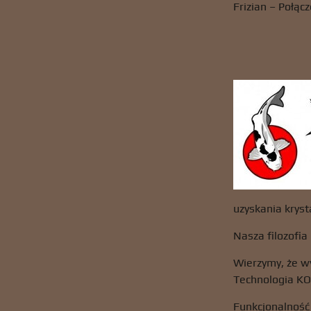
Frizian – Połącz
uzyskania kryst
Nasza filozofia
Wierzymy, że wy
Technologia KOI
Funkcjonalność