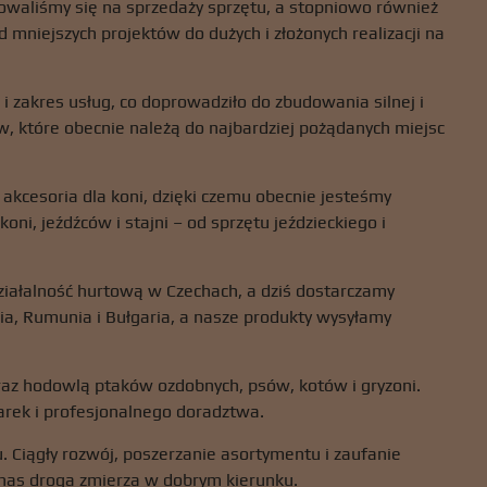
rowaliśmy się na sprzedaży sprzętu, a stopniowo również
 mniejszych projektów do dużych i złożonych realizacji na
 zakres usług, co doprowadziło do zbudowania silnej i
w, które obecnie należą do najbardziej pożądanych miejsc
 akcesoria dla koni, dzięki czemu obecnie jesteśmy
ni, jeźdźców i stajni – od sprzętu jeździeckiego i
ziałalność hurtową w Czechach, a dziś dostarczamy
ia, Rumunia i Bułgaria, a nasze produkty wysyłamy
oraz hodowlą ptaków ozdobnych, psów, kotów i gryzoni.
rek i profesjonalnego doradztwa.
. Ciągły rozwój, poszerzanie asortymentu i zaufanie
z nas droga zmierza w dobrym kierunku.