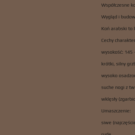
Współczesne ko
Wygląd i budow
Koń arabski to 
Cechy charakter
wysokość: 145 
krótki, silny grz
wysoko osadzo
suche nogi z t
wklęsły (zgarbi
Umaszczenie:
siwe (najczęści
rude