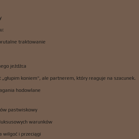
y
u:
brutalne traktowanie
ego jeźdźca
t „głupim koniem", ale partnerem, który reaguje na szacunek.
ymagania hodowlane
chów pastwiskowy
e luksusowych warunków
 wilgoć i przeciągi