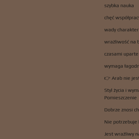
szybka nauka
chęć współprac
wady charakter
wrażliwość na 
czasami uparte
wymaga łagodn
👉 Arab nie jes
Styl życia i w
Pomieszczenie
Dobrze znosi 
Nie potrzebuj
Jest wrażliwy na