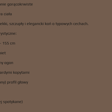
nie gorącokrwiste
a ciała
lekki, szczupły i elegancki koń o typowych cechach.
ystyczne:
– 155 cm
biet
ny ogon
wardymi kopytami
ony) profil głowy
ej spotykane)