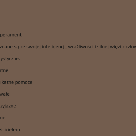
mperament
nane są ze swojej inteligencji, wrażliwości i silnej więzi z czł
ystyczne:
ntne
likatne pomoce
rwałe
rzyjazne
ru:
aścicielem