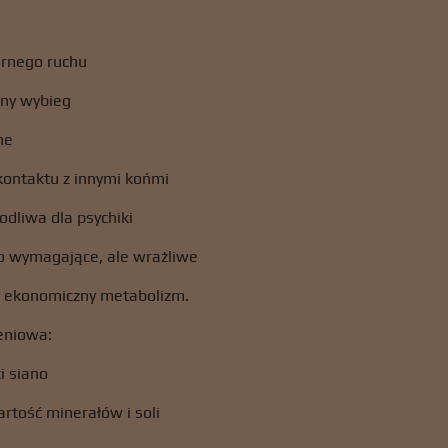
rnego ruchu
lny wybieg
ne
kontaktu z innymi końmi
kodliwa dla psychiki
o wymagające, ale wrażliwe
 ekonomiczny metabolizm.
eniowa:
i siano
rtość minerałów i soli