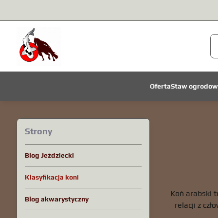
Oferta
Staw ogrodow
Strony
Blog Jeździecki
Klasyfikacja koni
Koń arabski t
Blog akwarystyczny
relacji z cz