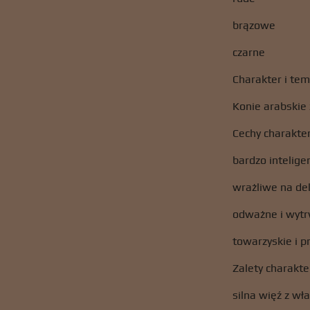
brązowe
czarne
Charakter i te
Konie arabskie z
Cechy charakter
bardzo intelige
wrażliwe na de
odważne i wyt
towarzyskie i p
Zalety charakte
silna więź z wł