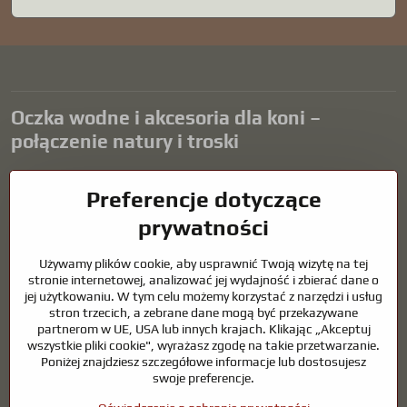
Oczka wodne i akcesoria dla koni –
połączenie natury i troski
Oczka wodne stanowią piękny dodatek do każdego ogrodu i tworzą
Preferencje dotyczące
harmonijne środowisko sprzyjające relaksowi i życiu zwierząt
wodnych. Odpowiednia technologia, filtracja i regularna
prywatności
konserwacja są kluczem do czystej wody i zdrowego stawu przez
cały rok. Równie ważna jest opieka nad zwierzętami, które są częścią
Używamy plików cookie, aby usprawnić Twoją wizytę na tej
naszego życia.
stronie internetowej, analizować jej wydajność i zbierać dane o
jej użytkowaniu. W tym celu możemy korzystać z narzędzi i usług
Konie wymagają wysokiej jakości sprzętu jeździeckiego,
stron trzecich, a zebrane dane mogą być przekazywane
odpowiedniego odżywiania i odpowiedzialnej opieki, aby być zdrowe,
partnerom w UE, USA lub innych krajach. Klikając „Akceptuj
silne i zadowolone. Niezależnie od tego, czy chodzi o sprzęt dla
wszystkie pliki cookie", wyrażasz zgodę na takie przetwarzanie.
jeźdźców, hodowców, czy miłośników natury, celem jest stworzenie
Poniżej znajdziesz szczegółowe informacje lub dostosujesz
środowiska, które wspiera naturalną równowagę, bezpieczeństwo i
swoje preferencje.
dobre samopoczucie zarówno zwierząt, jak i ludzi.