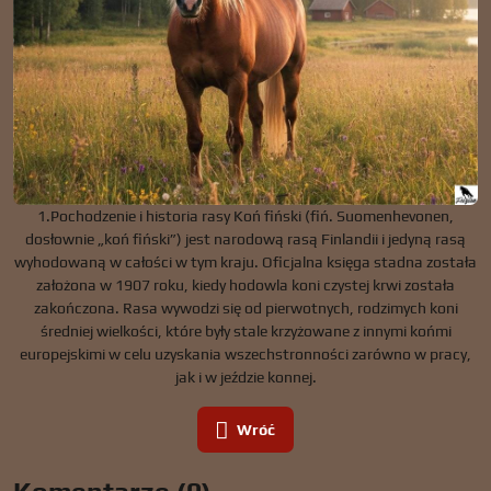
1.Pochodzenie i historia rasy Koń fiński (fiń. Suomenhevonen,
dosłownie „koń fiński”) jest narodową rasą Finlandii i jedyną rasą
wyhodowaną w całości w tym kraju. Oficjalna księga stadna została
założona w 1907 roku, kiedy hodowla koni czystej krwi została
zakończona. Rasa wywodzi się od pierwotnych, rodzimych koni
średniej wielkości, które były stale krzyżowane z innymi końmi
europejskimi w celu uzyskania wszechstronności zarówno w pracy,
jak i w jeździe konnej.
Wróć