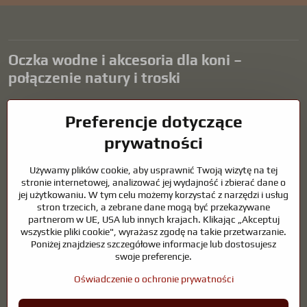
Oczka wodne i akcesoria dla koni –
połączenie natury i troski
Oczka wodne stanowią piękny dodatek do każdego ogrodu i tworzą
Preferencje dotyczące
harmonijne środowisko sprzyjające relaksowi i życiu zwierząt
wodnych. Odpowiednia technologia, filtracja i regularna
prywatności
konserwacja są kluczem do czystej wody i zdrowego stawu przez
cały rok. Równie ważna jest opieka nad zwierzętami, które są częścią
Używamy plików cookie, aby usprawnić Twoją wizytę na tej
naszego życia.
stronie internetowej, analizować jej wydajność i zbierać dane o
jej użytkowaniu. W tym celu możemy korzystać z narzędzi i usług
Konie wymagają wysokiej jakości sprzętu jeździeckiego,
stron trzecich, a zebrane dane mogą być przekazywane
odpowiedniego odżywiania i odpowiedzialnej opieki, aby być zdrowe,
partnerom w UE, USA lub innych krajach. Klikając „Akceptuj
silne i zadowolone. Niezależnie od tego, czy chodzi o sprzęt dla
wszystkie pliki cookie", wyrażasz zgodę na takie przetwarzanie.
jeźdźców, hodowców, czy miłośników natury, celem jest stworzenie
Poniżej znajdziesz szczegółowe informacje lub dostosujesz
środowiska, które wspiera naturalną równowagę, bezpieczeństwo i
swoje preferencje.
dobre samopoczucie zarówno zwierząt, jak i ludzi.
Oświadczenie o ochronie prywatności
©
2026
Prawa autorskie