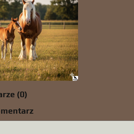
rze (0)
omentarz