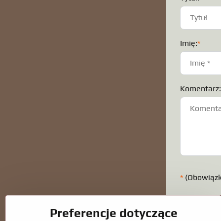
Imię:
*
Komentarz
*
(Obowiąz
Preferencje dotyczące