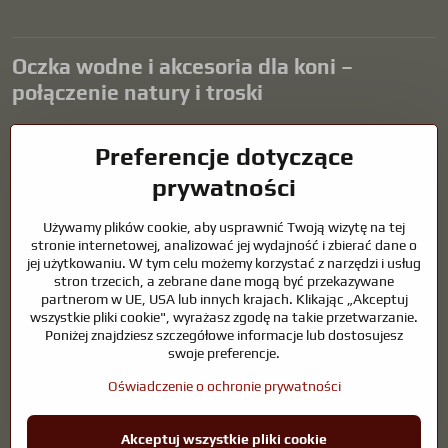
Oczka wodne i akcesoria dla koni –
połączenie natury i troski
Oczka wodne stanowią piękny dodatek do każdego ogrodu i tworzą
Preferencje dotyczące
harmonijne środowisko sprzyjające relaksowi i życiu zwierząt
wodnych. Odpowiednia technologia, filtracja i regularna
prywatności
konserwacja są kluczem do czystej wody i zdrowego stawu przez
cały rok. Równie ważna jest opieka nad zwierzętami, które są częścią
Używamy plików cookie, aby usprawnić Twoją wizytę na tej
naszego życia.
stronie internetowej, analizować jej wydajność i zbierać dane o
jej użytkowaniu. W tym celu możemy korzystać z narzędzi i usług
Konie wymagają wysokiej jakości sprzętu jeździeckiego,
stron trzecich, a zebrane dane mogą być przekazywane
odpowiedniego odżywiania i odpowiedzialnej opieki, aby być zdrowe,
partnerom w UE, USA lub innych krajach. Klikając „Akceptuj
silne i zadowolone. Niezależnie od tego, czy chodzi o sprzęt dla
wszystkie pliki cookie", wyrażasz zgodę na takie przetwarzanie.
jeźdźców, hodowców, czy miłośników natury, celem jest stworzenie
Poniżej znajdziesz szczegółowe informacje lub dostosujesz
środowiska, które wspiera naturalną równowagę, bezpieczeństwo i
swoje preferencje.
dobre samopoczucie zarówno zwierząt, jak i ludzi.
Oświadczenie o ochronie prywatności
©
2026
Prawa autorskie
Preferencje dotyczące prywatności
Akceptuj wszystkie pliki cookie