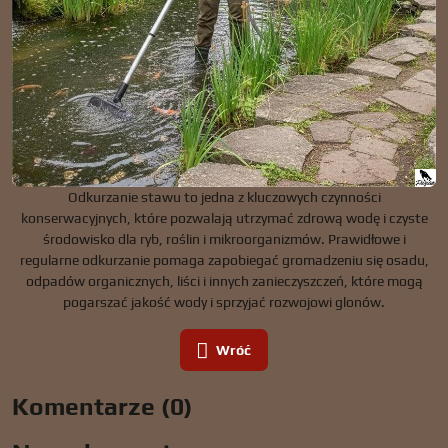
Odkurzanie stawu to jedna z kluczowych czynności
konserwacyjnych, które pozwalają utrzymać zdrową wodę i czyste
środowisko dla ryb, roślin i mikroorganizmów. Prawidłowe i
regularne odkurzanie pomaga zapobiegać gromadzeniu się osadu,
odpadów organicznych, liści i innych zanieczyszczeń, które mogą
pogarszać jakość wody i sprzyjać rozwojowi glonów.
Wróć
Komentarze (0)