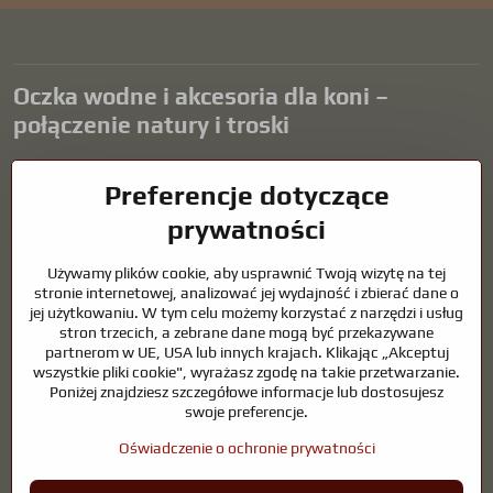
Oczka wodne i akcesoria dla koni –
połączenie natury i troski
Oczka wodne stanowią piękny dodatek do każdego ogrodu i tworzą
Preferencje dotyczące
harmonijne środowisko sprzyjające relaksowi i życiu zwierząt
wodnych. Odpowiednia technologia, filtracja i regularna
prywatności
konserwacja są kluczem do czystej wody i zdrowego stawu przez
cały rok. Równie ważna jest opieka nad zwierzętami, które są częścią
Używamy plików cookie, aby usprawnić Twoją wizytę na tej
naszego życia.
stronie internetowej, analizować jej wydajność i zbierać dane o
jej użytkowaniu. W tym celu możemy korzystać z narzędzi i usług
Konie wymagają wysokiej jakości sprzętu jeździeckiego,
stron trzecich, a zebrane dane mogą być przekazywane
odpowiedniego odżywiania i odpowiedzialnej opieki, aby być zdrowe,
partnerom w UE, USA lub innych krajach. Klikając „Akceptuj
silne i zadowolone. Niezależnie od tego, czy chodzi o sprzęt dla
wszystkie pliki cookie", wyrażasz zgodę na takie przetwarzanie.
jeźdźców, hodowców, czy miłośników natury, celem jest stworzenie
Poniżej znajdziesz szczegółowe informacje lub dostosujesz
środowiska, które wspiera naturalną równowagę, bezpieczeństwo i
swoje preferencje.
dobre samopoczucie zarówno zwierząt, jak i ludzi.
Oświadczenie o ochronie prywatności
©
2026
Prawa autorskie