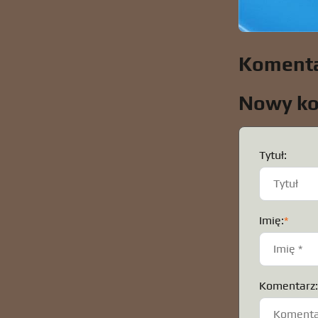
Komenta
Nowy k
Tytuł:
Imię:
*
Komentarz