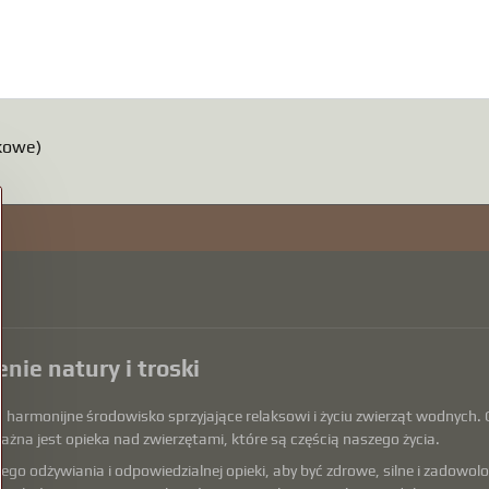
kowe)
nie natury i troski
armonijne środowisko sprzyjające relaksowi i życiu zwierząt wodnych. O
ażna jest opieka nad zwierzętami, które są częścią naszego życia.
o odżywiania i odpowiedzialnej opieki, aby być zdrowe, silne i zadowolon