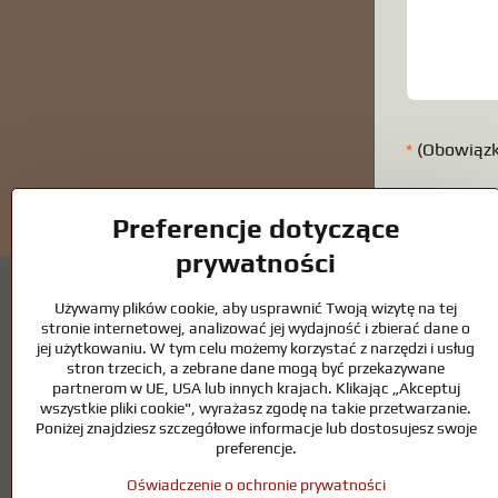
*
(Obowiąz
Preferencje dotyczące
prywatności
Używamy plików cookie, aby usprawnić Twoją wizytę na tej
stronie internetowej, analizować jej wydajność i zbierać dane o
jej użytkowaniu. W tym celu możemy korzystać z narzędzi i usług
stron trzecich, a zebrane dane mogą być przekazywane
Oczka wodne i akcesoria dla koni – połącze
partnerom w UE, USA lub innych krajach. Klikając „Akceptuj
wszystkie pliki cookie", wyrażasz zgodę na takie przetwarzanie.
Oczka wodne stanowią piękny dodatek do każdego ogrodu i tworzą h
Poniżej znajdziesz szczegółowe informacje lub dostosujesz swoje
kluczem do czystej wody i zdrowego stawu przez cały rok. Równie w
preferencje.
Konie wymagają wysokiej jakości sprzętu jeździeckiego, odpowiednieg
Oświadczenie o ochronie prywatności