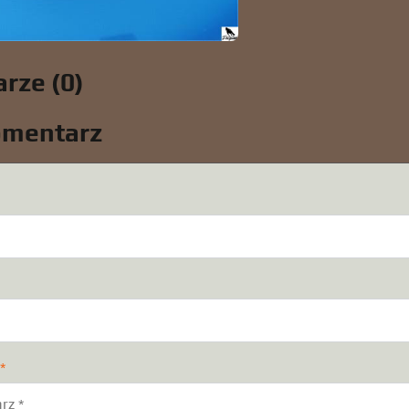
rze (0)
omentarz
:
*