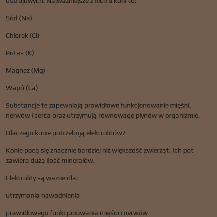
ustrojowych. Najważniejsze z nich u koni to:
Sód (Na)
Chlorek (Cl)
Potas (K)
Magnez (Mg)
Wapń (Ca)
Substancje te zapewniają prawidłowe funkcjonowanie mięśni,
nerwów i serca oraz utrzymują równowagę płynów w organizmie.
Dlaczego konie potrzebują elektrolitów?
Konie pocą się znacznie bardziej niż większość zwierząt. Ich pot
zawiera dużą ilość minerałów.
Elektrolity są ważne dla:
utrzymania nawodnienia
prawidłowego funkcjonowania mięśni i nerwów