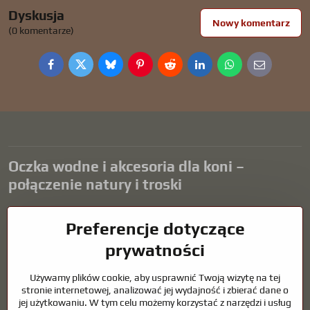
Dyskusja
Nowy komentarz
(0 komentarze)
Facebook
Twitter
Bluesky
Pinterest
Reddit
LinkedIn
WhatsApp
E-
mail
Oczka wodne i akcesoria dla koni –
połączenie natury i troski
Oczka wodne stanowią piękny dodatek do każdego ogrodu i tworzą
Preferencje dotyczące
harmonijne środowisko sprzyjające relaksowi i życiu zwierząt
wodnych. Odpowiednia technologia, filtracja i regularna
prywatności
konserwacja są kluczem do czystej wody i zdrowego stawu przez
cały rok. Równie ważna jest opieka nad zwierzętami, które są częścią
Używamy plików cookie, aby usprawnić Twoją wizytę na tej
naszego życia.
stronie internetowej, analizować jej wydajność i zbierać dane o
jej użytkowaniu. W tym celu możemy korzystać z narzędzi i usług
Konie wymagają wysokiej jakości sprzętu jeździeckiego,