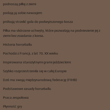
podnoszą piłkę z ziemi
podają ją sobie nawzajem
próbują strzelić gola do podwyższonego kosza
Piłka ma skórzane uchwyty, które pozwalają na podniesienie jej z
ziemi bez zsiadania z konia.
Historia horseballu
Pochodzi z Francji, z lat 70. XX wieku
Inspirowana starożytnymi grami jeździeckimi
Szybko rozprzestrzeniła się w całej Europie
Dziś ma swoją międzynarodową federację (FIHB)
Podstawowe zasady horseballu
Praca zespołowa
Płynność gry