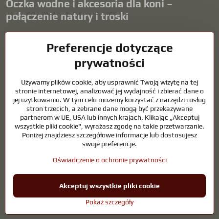
Oczka wodne i akcesoria dla koni –
połączenie natury i troski
Oczka wodne stanowią piękny dodatek do każdego ogrodu i tworzą
Preferencje dotyczące
harmonijne środowisko sprzyjające relaksowi i życiu zwierząt
wodnych. Odpowiednia technologia, filtracja i regularna
prywatności
konserwacja są kluczem do czystej wody i zdrowego stawu przez
cały rok. Równie ważna jest opieka nad zwierzętami, które są częścią
Używamy plików cookie, aby usprawnić Twoją wizytę na tej
naszego życia.
stronie internetowej, analizować jej wydajność i zbierać dane o
jej użytkowaniu. W tym celu możemy korzystać z narzędzi i usług
Konie wymagają wysokiej jakości sprzętu jeździeckiego,
stron trzecich, a zebrane dane mogą być przekazywane
odpowiedniego odżywiania i odpowiedzialnej opieki, aby być zdrowe,
partnerom w UE, USA lub innych krajach. Klikając „Akceptuj
silne i zadowolone. Niezależnie od tego, czy chodzi o sprzęt dla
wszystkie pliki cookie", wyrażasz zgodę na takie przetwarzanie.
jeźdźców, hodowców, czy miłośników natury, celem jest stworzenie
Poniżej znajdziesz szczegółowe informacje lub dostosujesz
środowiska, które wspiera naturalną równowagę, bezpieczeństwo i
swoje preferencje.
dobre samopoczucie zarówno zwierząt, jak i ludzi.
Oświadczenie o ochronie prywatności
©
2026
Prawa autorskie
Preferencje dotyczące prywatności
Akceptuj wszystkie pliki cookie
Oświadczenie o ochronie prywatności
Pokaż szczegóły
Strona stworzona przy użyciu:
BiznisWeb.sk