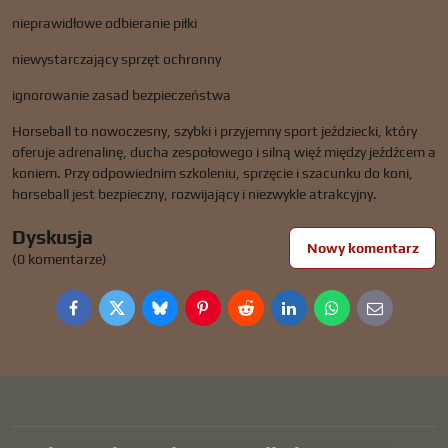
nieprawidłowe odbieranie piłki
niewystarczający sprzęt ochronny
ignorowanie zasad bezpieczeństwa
Horseball to nowoczesny, szybki i przyjemny sport jeździecki, który
oferuje adrenalinę, ducha zespołowego i silną więź między jeźdźcem a
koniem. Przy odpowiednim szkoleniu, sprzęcie i szacunku do koni,
horseball jest bezpieczny, rozwijający i niezwykle atrakcyjny.
Dyskusja
Nowy komentarz
(0 komentarze)
Facebook
Twitter
Bluesky
Pinterest
Reddit
LinkedIn
WhatsApp
E-
mail