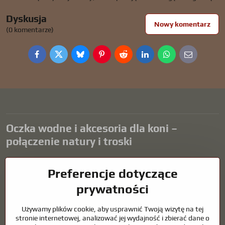
Dyskusja
Nowy komentarz
(0 komentarze)
Facebook
Twitter
Bluesky
Pinterest
Reddit
LinkedIn
WhatsApp
E-
mail
Oczka wodne i akcesoria dla koni –
połączenie natury i troski
Oczka wodne stanowią piękny dodatek do każdego ogrodu i tworzą
Preferencje dotyczące
harmonijne środowisko sprzyjające relaksowi i życiu zwierząt
wodnych. Odpowiednia technologia, filtracja i regularna
prywatności
konserwacja są kluczem do czystej wody i zdrowego stawu przez
cały rok. Równie ważna jest opieka nad zwierzętami, które są częścią
Używamy plików cookie, aby usprawnić Twoją wizytę na tej
naszego życia.
stronie internetowej, analizować jej wydajność i zbierać dane o