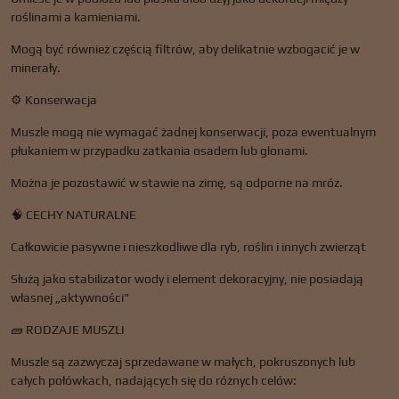
roślinami a kamieniami.
Mogą być również częścią filtrów, aby delikatnie wzbogacić je w
minerały.
⚙️ Konserwacja
Muszle mogą nie wymagać żadnej konserwacji, poza ewentualnym
płukaniem w przypadku zatkania osadem lub glonami.
Można je pozostawić w stawie na zimę, są odporne na mróz.
🧠 CECHY NATURALNE
Całkowicie pasywne i nieszkodliwe dla ryb, roślin i innych zwierząt
Służą jako stabilizator wody i element dekoracyjny, nie posiadają
własnej „aktywności"
🧱 RODZAJE MUSZLI
Muszle są zazwyczaj sprzedawane w małych, pokruszonych lub
całych połówkach, nadających się do różnych celów: