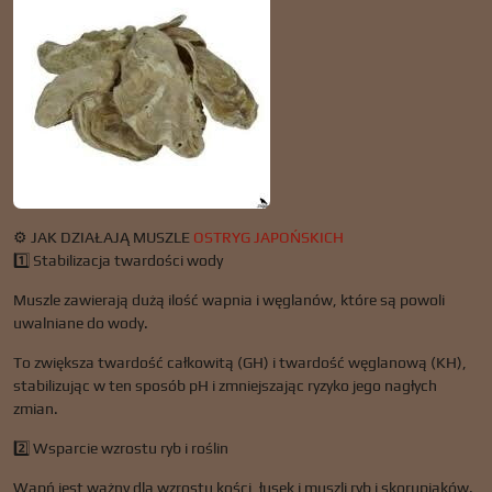
⚙️ JAK DZIAŁAJĄ MUSZLE
OSTRYG JAPOŃSKICH
1️⃣ Stabilizacja twardości wody
Muszle zawierają dużą ilość wapnia i węglanów, które są powoli
uwalniane do wody.
To zwiększa twardość całkowitą (GH) i twardość węglanową (KH),
stabilizując w ten sposób pH i zmniejszając ryzyko jego nagłych
zmian.
2️⃣ Wsparcie wzrostu ryb i roślin
Wapń jest ważny dla wzrostu kości, łusek i muszli ryb i skorupiaków.