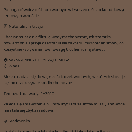
Pomaga również roślinom wodnym w tworzeniu ścian komórkowych
i zdrowym wzroście.
3️⃣ Naturalna filtracja
Chociaż muszle nie filtrują wody mechanicznie, ich szorstka
powierzchnia sprzyja osadzaniu się bakterii i mikroorganizmów, co
korzystnie wpływa na równowagę biochemiczną stawu.
🏠 WYMAGANIA DOTYCZĄCE MUSZLI
💧 Woda
Muszle nadają się do większości oczek wodnych, w których stosuje
się mniej agresywne środki chemiczne.
Temperatura wody: 5–30°C
Zaleca się sprawdzenie pH przy użyciu dużej liczby muszli, aby woda
nie stała się zbyt zasadowa.
🌿 Środowisko
Umieść je w podłożu lub piasku albo użyj jako dekoracji między