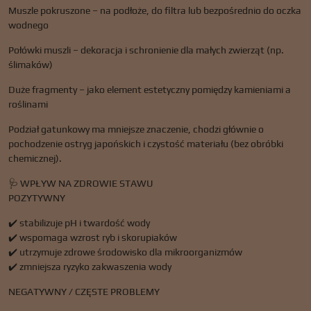
Muszle pokruszone – na podłoże, do filtra lub bezpośrednio do oczka
wodnego
Połówki muszli – dekoracja i schronienie dla małych zwierząt (np.
ślimaków)
Duże fragmenty – jako element estetyczny pomiędzy kamieniami a
roślinami
Podział gatunkowy ma mniejsze znaczenie, chodzi głównie o
pochodzenie ostryg japońskich i czystość materiału (bez obróbki
chemicznej).
🩺 WPŁYW NA ZDROWIE STAWU
POZYTYWNY
✔️ stabilizuje pH i twardość wody
✔️ wspomaga wzrost ryb i skorupiaków
✔️ utrzymuje zdrowe środowisko dla mikroorganizmów
✔️ zmniejsza ryzyko zakwaszenia wody
NEGATYWNY / CZĘSTE PROBLEMY