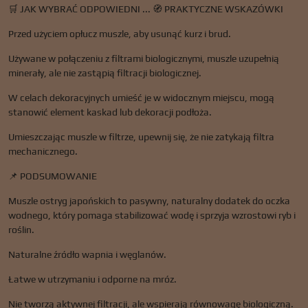
🛒 JAK WYBRAĆ ODPOWIEDNI ... 🧭 PRAKTYCZNE WSKAZÓWKI
Przed użyciem opłucz muszle, aby usunąć kurz i brud.
Używane w połączeniu z filtrami biologicznymi, muszle uzupełnią
minerały, ale nie zastąpią filtracji biologicznej.
W celach dekoracyjnych umieść je w widocznym miejscu, mogą
stanowić element kaskad lub dekoracji podłoża.
Umieszczając muszle w filtrze, upewnij się, że nie zatykają filtra
mechanicznego.
📌 PODSUMOWANIE
Muszle ostryg japońskich to pasywny, naturalny dodatek do oczka
wodnego, który pomaga stabilizować wodę i sprzyja wzrostowi ryb i
roślin.
Naturalne źródło wapnia i węglanów.
Łatwe w utrzymaniu i odporne na mróz.
Nie tworzą aktywnej filtracji, ale wspierają równowagę biologiczną.