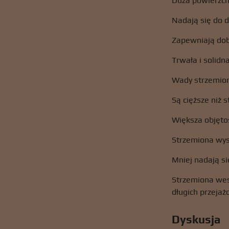
Duża powierzch
Nadają się do d
Zapewniają dob
Trwała i solidn
Wady strzemio
Są cięższe niż 
Większa objęto
Strzemiona wyso
Mniej nadają si
Strzemiona west
długich przejaż
Dyskusja