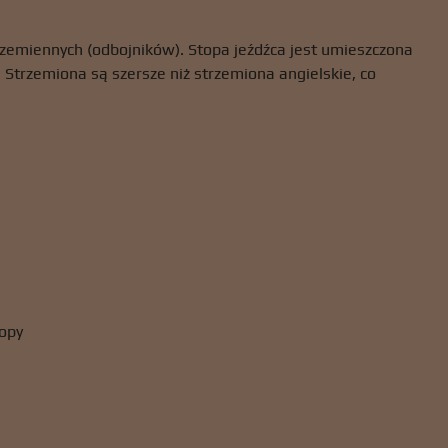
emiennych (odbojników). Stopa jeźdźca jest umieszczona
. Strzemiona są szersze niż strzemiona angielskie, co
topy