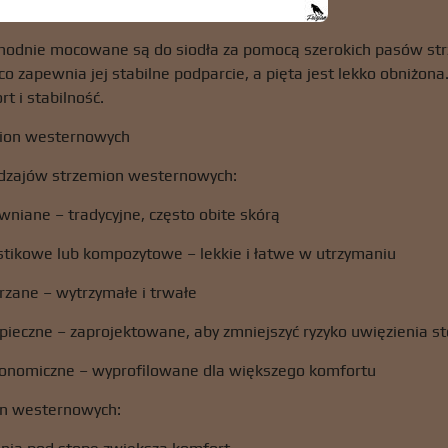
hodnie mocowane są do siodła za pomocą szerokich pasów strz
co zapewnia jej stabilne podparcie, a pięta jest lekko obniżona
t i stabilność.
mion westernowych
rodzajów strzemion westernowych:
niane – tradycyjne, często obite skórą
stikowe lub kompozytowe – lekkie i łatwe w utrzymaniu
rzane – wytrzymałe i trwałe
pieczne – zaprojektowane, aby zmniejszyć ryzyko uwięzienia s
onomiczne – wyprofilowane dla większego komfortu
on westernowych: