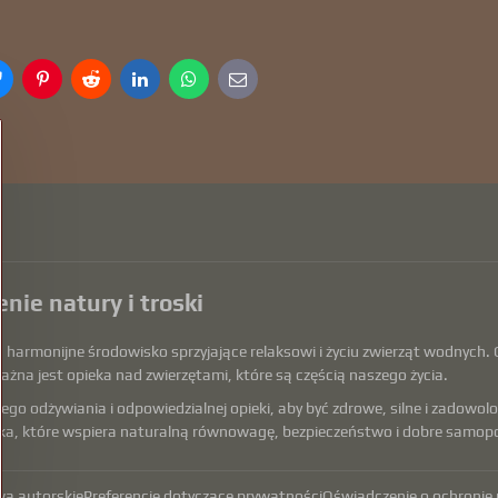
r
Bluesky
Pinterest
Reddit
LinkedIn
WhatsApp
E-
mail
nie natury i troski
armonijne środowisko sprzyjające relaksowi i życiu zwierząt wodnych. O
ażna jest opieka nad zwierzętami, które są częścią naszego życia.
o odżywiania i odpowiedzialnej opieki, aby być zdrowe, silne i zadowolon
a, które wspiera naturalną równowagę, bezpieczeństwo i dobre samopocz
a autorskie
Preferencje dotyczące prywatności
Oświadczenie o ochronie