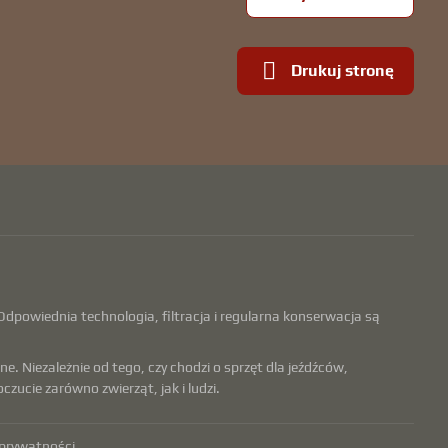
Drukuj stronę
dpowiednia technologia, filtracja i regularna konserwacja są
e. Niezależnie od tego, czy chodzi o sprzęt dla jeźdźców,
ucie zarówno zwierząt, jak i ludzi.
 prywatności