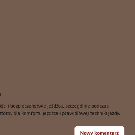
i
ci i bezpieczeństwie jeźdźca, szczególnie podczas
totny dla komfortu jeźdźca i prawidłowej techniki jazdy.
Nowy komentarz