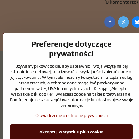
(0 komentarze)
Facebook
Twitte
Preferencje dotyczące
prywatności
Używamy plików cookie, aby usprawnić Twoją wizytę na tej
stronie internetowej, analizować jej wydajność i zbierać dane o
jej użytkowaniu. W tym celu możemy korzystać z narzędzi i usług
stron trzecich, a zebrane dane mogą być przekazywane
Oczka wodne i akcesoria dla koni – połącze
partnerom w UE, USA lub innych krajach. Klikając „Akceptuj
wszystkie pliki cookie", wyrażasz zgodę na takie przetwarzanie.
Oczka wodne stanowią piękny dodatek do każdego ogrodu i tworzą h
Poniżej znajdziesz szczegółowe informacje lub dostosujesz swoje
kluczem do czystej wody i zdrowego stawu przez cały rok. Równie w
preferencje.
Konie wymagają wysokiej jakości sprzętu jeździeckiego, odpowiednieg
Oświadczenie o ochronie prywatności
hodowców, czy miłośników natury, celem jest stworzenie środowisk
Akceptuj wszystkie pliki cookie
©
2026
Praw