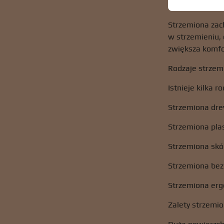
Strzemiona zac
w strzemieniu, 
zwiększa komfor
Rodzaje strze
Istnieje kilka 
Strzemiona drew
Strzemiona pla
Strzemiona skó
Strzemiona bez
Strzemiona erg
Zalety strzemi