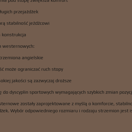
nia pod stopę zwiększa komfort
ługich przejażdżek
rą stabilność jeźdźcowi
a konstrukcja
n westernowych:
strzemiona angielskie
ść może ograniczać ruch stopy
kiej jakości są zazwyczaj droższe
ę do dyscyplin sportowych wymagających szybkich zmian pozycj
ernowe zostały zaprojektowane z myślą o komforcie, stabilnoś
dżek. Wybór odpowiedniego rozmiaru i rodzaju strzemion jest is