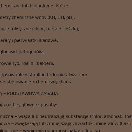
chemiczne lub biologiczne, które:
metry chemiczne wody (KH, GH, pH),
cje toksyczne (chlor, metale ciężkie),
erały i pierwiastki śladowe,
glonów i patogenów,
wie ryb, roślin i bakterii.
stosowanie = stabilne i zdrowe akwarium
we stosowanie = chemiczny chaos
AJĄ – PODSTAWOWA ZASADA
ają na trzy główne sposoby:
miczna – wiążą lub neutralizują substancje (chlor, amoniak, fos
nowa – zwiększają lub zmniejszają zawartość minerałów (Ca²⁺,
ologiczne – wspierają odporność bakterii lub ryb