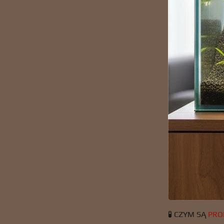
🧪 CZYM SĄ
PRO