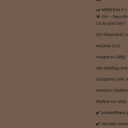
🧱 MINERAŁY 
💎 GH – twardo
Co to jest GH?
GH (twardość og
wapnia (Ca)
magnezu (Mg)
Jak działają pr
Uzupełnij sole 
zwiększ stabil
Wpływ na ryby:
✔️ prawidłowa 
✔️ zdrowy rozwó