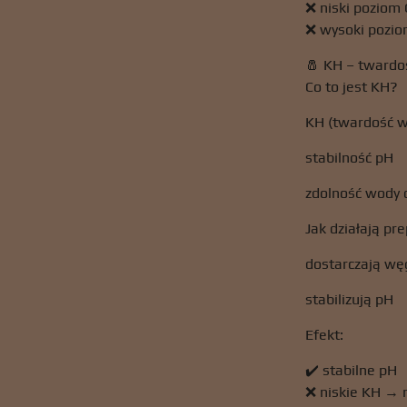
❌ niski poziom
❌ wysoki pozio
🧂 KH – tward
Co to jest KH?
KH (twardość w
stabilność pH
zdolność wody
Jak działają pr
dostarczają wę
stabilizują pH
Efekt:
✔️ stabilne pH
❌ niskie KH → 