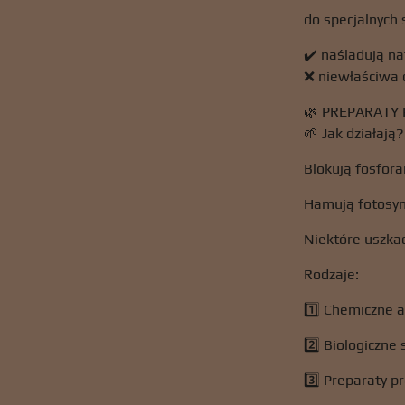
do specjalnych 
✔️ naśladują n
❌ niewłaściwa 
🌿 PREPARATY
🌱 Jak działają?
Blokują fosfora
Hamują fotosy
Niektóre uszka
Rodzaje:
1️⃣ Chemiczne a
2️⃣ Biologiczne 
3️⃣ Preparaty p