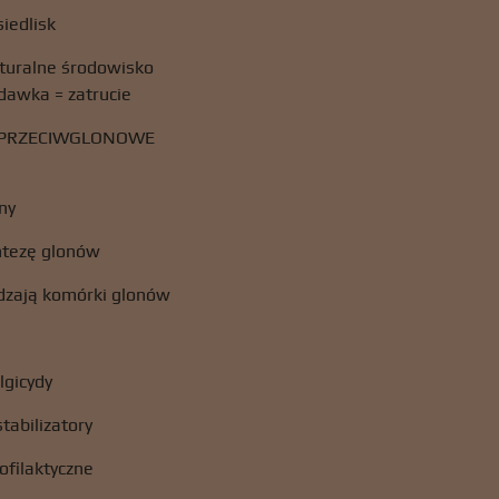
siedlisk
aturalne środowisko
dawka = zatrucie
 PRZECIWGLONOWE
ny
ntezę glonów
dzają komórki glonów
lgicydy
stabilizatory
rofilaktyczne