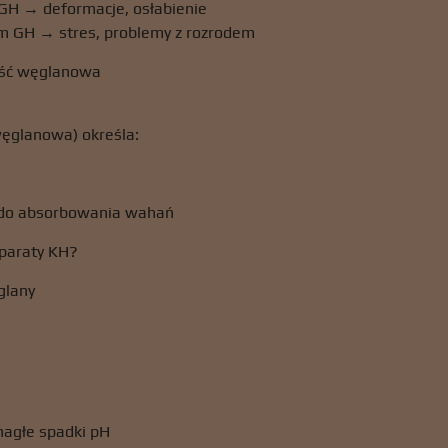
 GH → deformacje, osłabienie
m GH → stres, problemy z rozrodem
ość węglanowa
ęglanowa) określa:
 do absorbowania wahań
eparaty KH?
glany
nagłe spadki pH