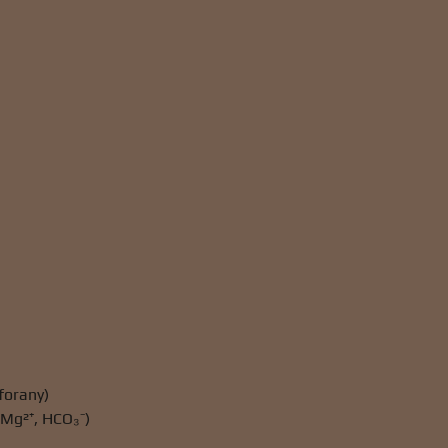
forany)
 Mg²⁺, HCO₃⁻)