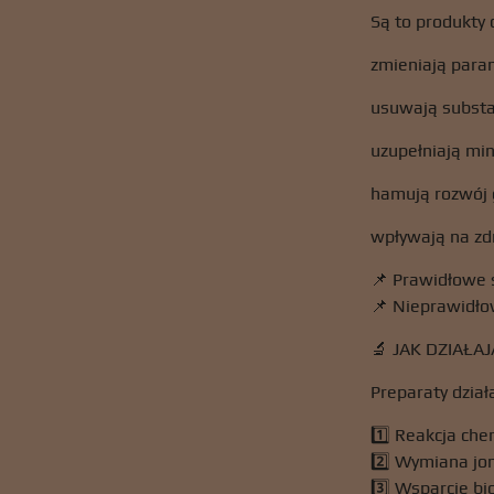
Są to produkty 
zmieniają para
usuwają substan
uzupełniają min
hamują rozwój 
wpływają na zdro
📌 Prawidłowe 
📌 Nieprawidło
🔬 JAK DZIAŁ
Preparaty dział
1️⃣ Reakcja che
2️⃣ Wymiana jo
3️⃣ Wsparcie bi