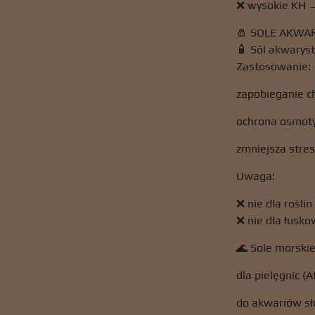
❌ wysokie KH →
🧂 SOLE AKWA
🧴 Sól akwaryst
Zastosowanie:
zapobieganie 
ochrona osmoty
zmniejsza stre
Uwaga:
❌ nie dla roślin
❌ nie dla łusk
🌊 Sole morskie
dla pielęgnic (A
do akwariów s