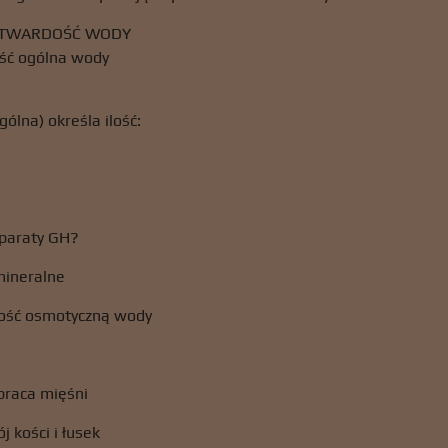
I TWARDOŚĆ WODY
ść ogólna wody
ólna) określa ilość:
eparaty GH?
mineralne
ność osmotyczną wody
praca mięśni
j kości i łusek