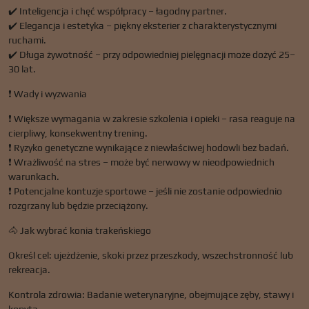
✔️ Inteligencja i chęć współpracy – łagodny partner.
✔️ Elegancja i estetyka – piękny eksterier z charakterystycznymi
ruchami.
✔️ Długa żywotność – przy odpowiedniej pielęgnacji może dożyć 25–
30 lat.
❗ Wady i wyzwania
❗ Większe wymagania w zakresie szkolenia i opieki – rasa reaguje na
cierpliwy, konsekwentny trening.
❗ Ryzyko genetyczne wynikające z niewłaściwej hodowli bez badań.
❗ Wrażliwość na stres – może być nerwowy w nieodpowiednich
warunkach.
❗ Potencjalne kontuzje sportowe – jeśli nie zostanie odpowiednio
rozgrzany lub będzie przeciążony.
🐴 Jak wybrać konia trakeńskiego
Określ cel: ujeżdżenie, skoki przez przeszkody, wszechstronność lub
rekreacja.
Kontrola zdrowia: Badanie weterynaryjne, obejmujące zęby, stawy i