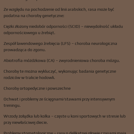
Ze względu na pochodzenie od linii arabskich, rasa może być
podatna na choroby genetyczne:
Ciężki złożony niedobór odporności (SCID) – niewydolność układu
odpornościowego u źrebiąt.
Zespół lawendowego źrebięcia (LFS) – choroba neurologiczna
prowadząca do zgonu.
Abiotrofia móżdżkowa (CA) – zwyrodnieniowa choroba mózgu.
Choroby te można wykluczyć, wykonując badania genetyczne
rodziców w trakcie hodowli.
Choroby ortopedyczne i powszechne
Ochwat i problemy ze ścięgnami/stawami przy intensywnym
treningu.
Wrzody żołądka lub kolka – częste u koni sportowych w stresie lub
przy niewłaściwej diecie.
Problemy stomatologiczne – rasy o delikatnej głowie czasami mają