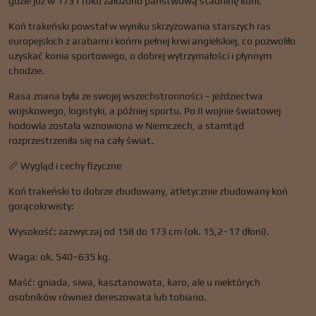
gdzie już w 1731 roku założono państwową stadninę koni.
Koń trakeński powstał w wyniku skrzyżowania starszych ras
europejskich z arabami i końmi pełnej krwi angielskiej, co pozwoliło
uzyskać konia sportowego, o dobrej wytrzymałości i płynnym
chodzie.
Rasa znana była ze swojej wszechstronności – jeździectwa
wojskowego, logistyki, a później sportu. Po II wojnie światowej
hodowla została wznowiona w Niemczech, a stamtąd
rozprzestrzeniła się na cały świat.
📏 Wygląd i cechy fizyczne
Koń trakeński to dobrze zbudowany, atletycznie zbudowany koń
gorącokrwisty:
Wysokość: zazwyczaj od 158 do 173 cm (ok. 15,2–17 dłoni).
Waga: ok. 540–635 kg.
Maść: gniada, siwa, kasztanowata, karo, ale u niektórych
osobników również dereszowata lub tobiano.