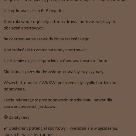
Usługi kowalskie co 6–8 tygodni.
Kontrola wagi i ogólnego stanu zdrowia podczas większych
obciążeń sportowych.
🐎 Zastosowanie i zawody konia trakeńskiego
Koń trakeński to wszechstronny sportowiec:
Ujeżdżenie: dzięki eleganckim, zrównoważonym ruchom.
Skoki przez przeszkody: zwinny, odważny i wytrzymały.
Wszechstronność / WKKW: połączenie dyscyplin bardzo mu
odpowiada.
Jazda rekreacyjna: przy odpowiednim szkoleniu, nawet dla
zaawansowanych jeźdźców.
🟢 Zalety rasy
✔️ Doskonały potencjał sportowy – wyróżnia się w ujeżdżeniu,
skokach i wszechstronności.