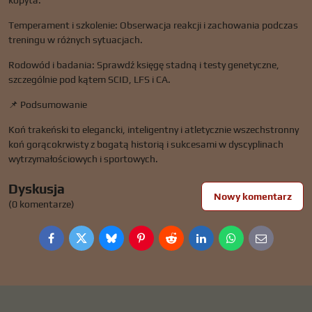
kopyta.
Temperament i szkolenie: Obserwacja reakcji i zachowania podczas
treningu w różnych sytuacjach.
Rodowód i badania: Sprawdź księgę stadną i testy genetyczne,
szczególnie pod kątem SCID, LFS i CA.
📌 Podsumowanie
Koń trakeński to elegancki, inteligentny i atletycznie wszechstronny
koń gorącokrwisty z bogatą historią i sukcesami w dyscyplinach
wytrzymałościowych i sportowych.
Dyskusja
Nowy komentarz
(0 komentarze)
Facebook
Twitter
Bluesky
Pinterest
Reddit
LinkedIn
WhatsApp
E-
mail