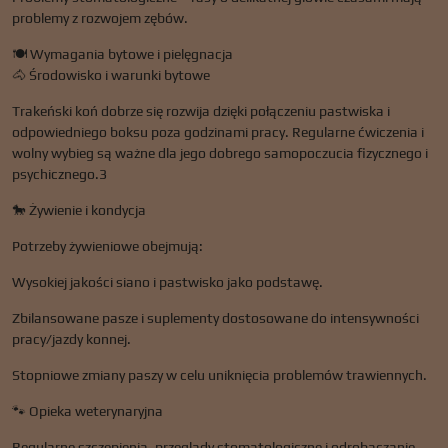
problemy z rozwojem zębów.
🍽️ Wymagania bytowe i pielęgnacja
🐴 Środowisko i warunki bytowe
Trakeński koń dobrze się rozwija dzięki połączeniu pastwiska i
odpowiedniego boksu poza godzinami pracy. Regularne ćwiczenia i
wolny wybieg są ważne dla jego dobrego samopoczucia fizycznego i
psychicznego.3
🐎 Żywienie i kondycja
Potrzeby żywieniowe obejmują:
Wysokiej jakości siano i pastwisko jako podstawę.
Zbilansowane pasze i suplementy dostosowane do intensywności
pracy/jazdy konnej.
Stopniowe zmiany paszy w celu uniknięcia problemów trawiennych.
🐾 Opieka weterynaryjna
Regularne szczepienia, przeglądy stomatologiczne i odrobaczanie.