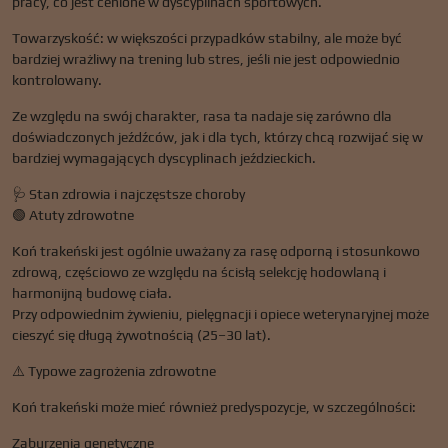
pracy, co jest cenione w dyscyplinach sportowych.
Towarzyskość: w większości przypadków stabilny, ale może być
bardziej wrażliwy na trening lub stres, jeśli nie jest odpowiednio
kontrolowany.
Ze względu na swój charakter, rasa ta nadaje się zarówno dla
doświadczonych jeźdźców, jak i dla tych, którzy chcą rozwijać się w
bardziej wymagających dyscyplinach jeździeckich.
🩺 Stan zdrowia i najczęstsze choroby
🟢 Atuty zdrowotne
Koń trakeński jest ogólnie uważany za rasę odporną i stosunkowo
zdrową, częściowo ze względu na ścisłą selekcję hodowlaną i
harmonijną budowę ciała.
Przy odpowiednim żywieniu, pielęgnacji i opiece weterynaryjnej może
cieszyć się długą żywotnością (25–30 lat).
⚠️ Typowe zagrożenia zdrowotne
Koń trakeński może mieć również predyspozycje, w szczególności:
Zaburzenia genetyczne