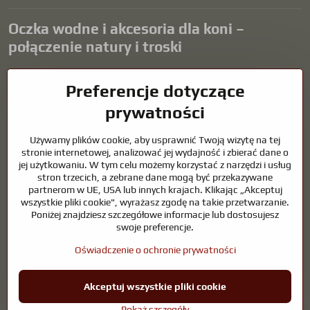
Oczka wodne i akcesoria dla koni –
połączenie natury i troski
Oczka wodne stanowią piękny dodatek do każdego ogrodu i tworzą
Preferencje dotyczące
harmonijne środowisko sprzyjające relaksowi i życiu zwierząt
wodnych. Odpowiednia technologia, filtracja i regularna
prywatności
konserwacja są kluczem do czystej wody i zdrowego stawu przez
cały rok. Równie ważna jest opieka nad zwierzętami, które są częścią
Używamy plików cookie, aby usprawnić Twoją wizytę na tej
naszego życia.
stronie internetowej, analizować jej wydajność i zbierać dane o
jej użytkowaniu. W tym celu możemy korzystać z narzędzi i usług
Konie wymagają wysokiej jakości sprzętu jeździeckiego,
stron trzecich, a zebrane dane mogą być przekazywane
odpowiedniego odżywiania i odpowiedzialnej opieki, aby być zdrowe,
partnerom w UE, USA lub innych krajach. Klikając „Akceptuj
silne i zadowolone. Niezależnie od tego, czy chodzi o sprzęt dla
wszystkie pliki cookie", wyrażasz zgodę na takie przetwarzanie.
jeźdźców, hodowców, czy miłośników natury, celem jest stworzenie
Poniżej znajdziesz szczegółowe informacje lub dostosujesz
środowiska, które wspiera naturalną równowagę, bezpieczeństwo i
swoje preferencje.
dobre samopoczucie zarówno zwierząt, jak i ludzi.
Oświadczenie o ochronie prywatności
©
2026
Prawa autorskie
Preferencje dotyczące prywatności
Akceptuj wszystkie pliki cookie
Oświadczenie o ochronie prywatności
Pokaż szczegóły