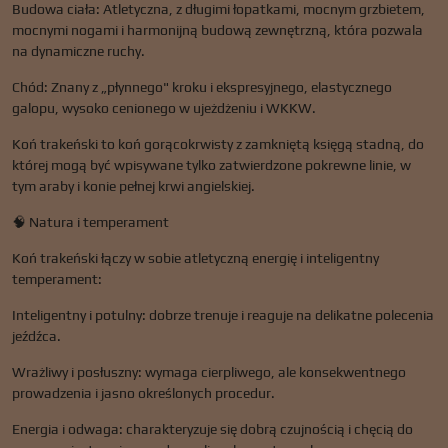
Budowa ciała: Atletyczna, z długimi łopatkami, mocnym grzbietem,
mocnymi nogami i harmonijną budową zewnętrzną, która pozwala
na dynamiczne ruchy.
Chód: Znany z „płynnego" kroku i ekspresyjnego, elastycznego
galopu, wysoko cenionego w ujeżdżeniu i WKKW.
Koń trakeński to koń gorącokrwisty z zamkniętą księgą stadną, do
której mogą być wpisywane tylko zatwierdzone pokrewne linie, w
tym araby i konie pełnej krwi angielskiej.
🧠 Natura i temperament
Koń trakeński łączy w sobie atletyczną energię i inteligentny
temperament:
Inteligentny i potulny: dobrze trenuje i reaguje na delikatne polecenia
jeźdźca.
Wrażliwy i posłuszny: wymaga cierpliwego, ale konsekwentnego
prowadzenia i jasno określonych procedur.
Energia i odwaga: charakteryzuje się dobrą czujnością i chęcią do