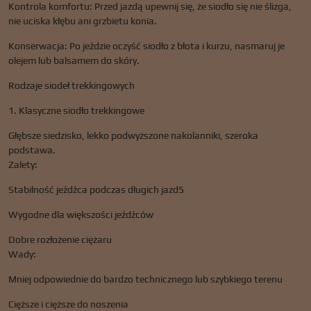
Kontrola komfortu: Przed jazdą upewnij się, że siodło się nie ślizga,
nie uciska kłębu ani grzbietu konia.
Konserwacja: Po jeździe oczyść siodło z błota i kurzu, nasmaruj je
olejem lub balsamem do skóry.
Rodzaje siodeł trekkingowych
1. Klasyczne siodło trekkingowe
Głębsze siedzisko, lekko podwyższone nakolanniki, szeroka
podstawa.
Zalety:
Stabilność jeźdźca podczas długich jazd5
Wygodne dla większości jeźdźców
Dobre rozłożenie ciężaru
Wady:
Mniej odpowiednie do bardzo technicznego lub szybkiego terenu
Cięższe i cięższe do noszenia