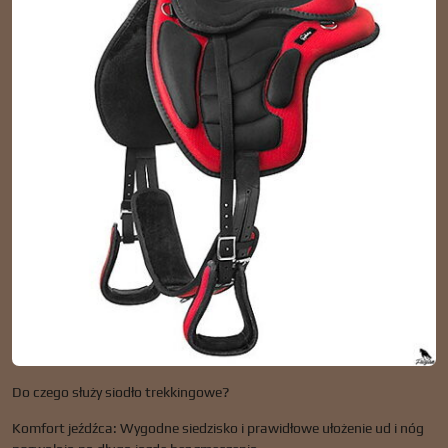
Do czego służy siodło trekkingowe?
Komfort jeźdźca: Wygodne siedzisko i prawidłowe ułożenie ud i nóg