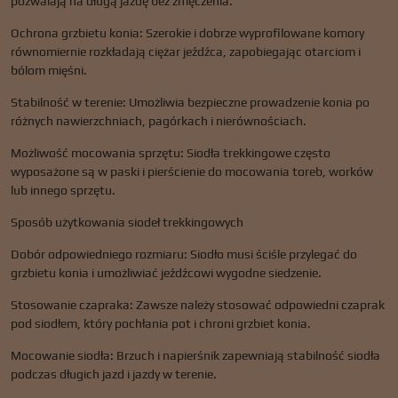
pozwalają na długą jazdę bez zmęczenia.
Ochrona grzbietu konia: Szerokie i dobrze wyprofilowane komory
równomiernie rozkładają ciężar jeźdźca, zapobiegając otarciom i
bólom mięśni.
Stabilność w terenie: Umożliwia bezpieczne prowadzenie konia po
różnych nawierzchniach, pagórkach i nierównościach.
Możliwość mocowania sprzętu: Siodła trekkingowe często
wyposażone są w paski i pierścienie do mocowania toreb, worków
lub innego sprzętu.
Sposób użytkowania siodeł trekkingowych
Dobór odpowiedniego rozmiaru: Siodło musi ściśle przylegać do
grzbietu konia i umożliwiać jeźdźcowi wygodne siedzenie.
Stosowanie czapraka: Zawsze należy stosować odpowiedni czaprak
pod siodłem, który pochłania pot i chroni grzbiet konia.
Mocowanie siodła: Brzuch i napierśnik zapewniają stabilność siodła
podczas długich jazd i jazdy w terenie.