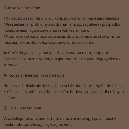
⚠️ Możliwe problemy
❗ Kolka: powszechna u wielu koni, gdy warunki nagle się zmieniają.
❗ Przeziębienia i problemy z oddychaniem: szczególnie w przypadku
nieodpowiedniego utrzymania i złych warunków.
❗ Nadmierny stres: może prowadzić do problemów ze stawami lub
mięśniami – profilaktyka to odpowiednie szkolenie.
➡️ Profilaktyka i pielęgnacja – zbilansowana dieta, regularne
ćwiczenia i kontrole weterynaryjne znacznie minimalizują ryzyko dla
zdrowia.
🐎 Rodzaje i linie koni westfalskich
Konie westfalskie nie dzielą się na ściśle określone „typy", ale istnieją
**różne linie krwi i specjalizacje, które hodowcy rozwijają dla różnych
celów:
🟡 Linie ujeżdżeniowe
Wyselekcjonowane pod kątem ruchu, równowagi i potulności –
doskonale sprawdzają się w ujeżdżeniu.