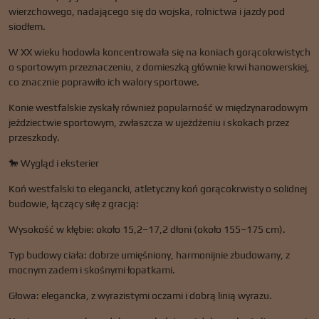
wierzchowego, nadającego się do wojska, rolnictwa i jazdy pod
siodłem.
W XX wieku hodowla koncentrowała się na koniach gorącokrwistych
o sportowym przeznaczeniu, z domieszką głównie krwi hanowerskiej,
co znacznie poprawiło ich walory sportowe.
Konie westfalskie zyskały również popularność w międzynarodowym
jeździectwie sportowym, zwłaszcza w ujeżdżeniu i skokach przez
przeszkody.
🐎 Wygląd i eksterier
Koń westfalski to elegancki, atletyczny koń gorącokrwisty o solidnej
budowie, łączący siłę z gracją:
Wysokość w kłębie: około 15,2–17,2 dłoni (około 155–175 cm).
Typ budowy ciała: dobrze umięśniony, harmonijnie zbudowany, z
mocnym zadem i skośnymi łopatkami.
Głowa: elegancka, z wyrazistymi oczami i dobrą linią wyrazu.