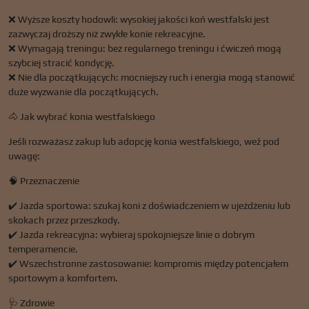
❌ Wyższe koszty hodowli: wysokiej jakości koń westfalski jest
zazwyczaj droższy niż zwykłe konie rekreacyjne.
❌ Wymagają treningu: bez regularnego treningu i ćwiczeń mogą
szybciej stracić kondycję.
❌ Nie dla początkujących: mocniejszy ruch i energia mogą stanowić
duże wyzwanie dla początkujących.
🐴 Jak wybrać konia westfalskiego
Jeśli rozważasz zakup lub adopcję konia westfalskiego, weź pod
uwagę:
🧠 Przeznaczenie
✔️ Jazda sportowa: szukaj koni z doświadczeniem w ujeżdżeniu lub
skokach przez przeszkody.
✔️ Jazda rekreacyjna: wybieraj spokojniejsze linie o dobrym
temperamencie.
✔️ Wszechstronne zastosowanie: kompromis między potencjałem
sportowym a komfortem.
🩺 Zdrowie