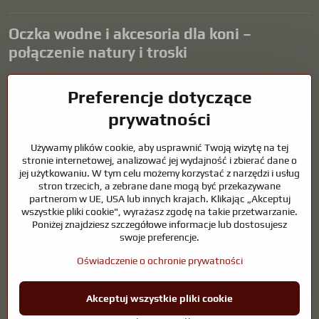
Oczka wodne i akcesoria dla koni –
połączenie natury i troski
Oczka wodne stanowią piękny dodatek do każdego ogrodu i tworzą
Preferencje dotyczące
harmonijne środowisko sprzyjające relaksowi i życiu zwierząt
wodnych. Odpowiednia technologia, filtracja i regularna
prywatności
konserwacja są kluczem do czystej wody i zdrowego stawu przez
cały rok. Równie ważna jest opieka nad zwierzętami, które są częścią
Używamy plików cookie, aby usprawnić Twoją wizytę na tej
naszego życia.
stronie internetowej, analizować jej wydajność i zbierać dane o
jej użytkowaniu. W tym celu możemy korzystać z narzędzi i usług
Konie wymagają wysokiej jakości sprzętu jeździeckiego,
stron trzecich, a zebrane dane mogą być przekazywane
odpowiedniego odżywiania i odpowiedzialnej opieki, aby być zdrowe,
partnerom w UE, USA lub innych krajach. Klikając „Akceptuj
silne i zadowolone. Niezależnie od tego, czy chodzi o sprzęt dla
wszystkie pliki cookie", wyrażasz zgodę na takie przetwarzanie.
jeźdźców, hodowców, czy miłośników natury, celem jest stworzenie
Poniżej znajdziesz szczegółowe informacje lub dostosujesz
środowiska, które wspiera naturalną równowagę, bezpieczeństwo i
swoje preferencje.
dobre samopoczucie zarówno zwierząt, jak i ludzi.
Oświadczenie o ochronie prywatności
©
2026
Prawa autorskie
Akceptuj wszystkie pliki cookie
Preferencje dotyczące prywatności
Oświadczenie o ochronie prywatności