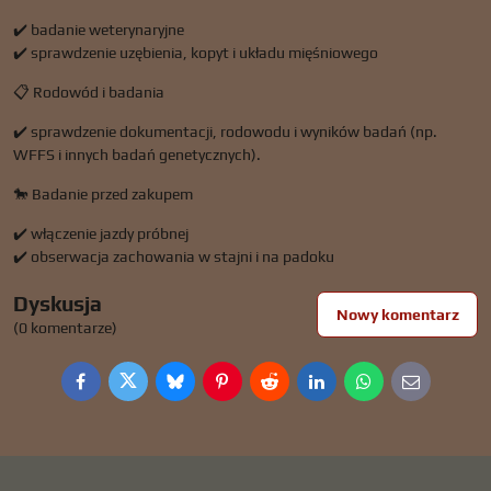
✔️ badanie weterynaryjne
✔️ sprawdzenie uzębienia, kopyt i układu mięśniowego
📋 Rodowód i badania
✔️ sprawdzenie dokumentacji, rodowodu i wyników badań (np.
WFFS i innych badań genetycznych).
🐎 Badanie przed zakupem
✔️ włączenie jazdy próbnej
✔️ obserwacja zachowania w stajni i na padoku
Dyskusja
Nowy komentarz
(0 komentarze)
Facebook
Twitter
Bluesky
Pinterest
Reddit
LinkedIn
WhatsApp
E-
mail