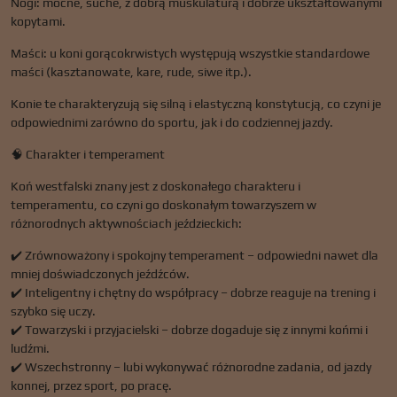
Nogi: mocne, suche, z dobrą muskulaturą i dobrze ukształtowanymi
kopytami.
Maści: u koni gorącokrwistych występują wszystkie standardowe
maści (kasztanowate, kare, rude, siwe itp.).
Konie te charakteryzują się silną i elastyczną konstytucją, co czyni je
odpowiednimi zarówno do sportu, jak i do codziennej jazdy.
🧠 Charakter i temperament
Koń westfalski znany jest z doskonałego charakteru i
temperamentu, co czyni go doskonałym towarzyszem w
różnorodnych aktywnościach jeździeckich:
✔️ Zrównoważony i spokojny temperament – ​​odpowiedni nawet dla
mniej doświadczonych jeźdźców.
✔️ Inteligentny i chętny do współpracy – dobrze reaguje na trening i
szybko się uczy.
✔️ Towarzyski i przyjacielski – dobrze dogaduje się z innymi końmi i
ludźmi.
✔️ Wszechstronny – lubi wykonywać różnorodne zadania, od jazdy
konnej, przez sport, po pracę.