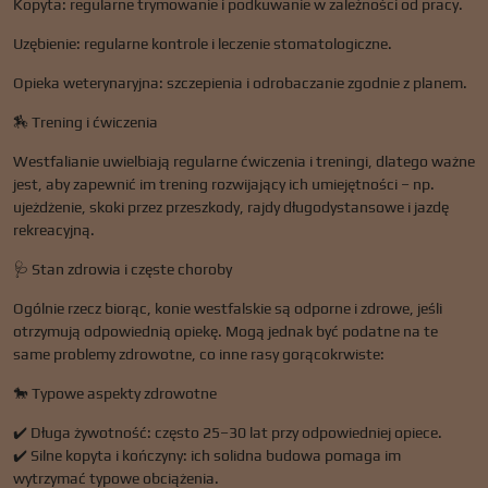
Kopyta: regularne trymowanie i podkuwanie w zależności od pracy.
Uzębienie: regularne kontrole i leczenie stomatologiczne.
Opieka weterynaryjna: szczepienia i odrobaczanie zgodnie z planem.
🏇 Trening i ćwiczenia
Westfalianie uwielbiają regularne ćwiczenia i treningi, dlatego ważne
jest, aby zapewnić im trening rozwijający ich umiejętności – np.
ujeżdżenie, skoki przez przeszkody, rajdy długodystansowe i jazdę
rekreacyjną.
🩺 Stan zdrowia i częste choroby
Ogólnie rzecz biorąc, konie westfalskie są odporne i zdrowe, jeśli
otrzymują odpowiednią opiekę. Mogą jednak być podatne na te
same problemy zdrowotne, co inne rasy gorącokrwiste:
🐎 Typowe aspekty zdrowotne
✔️ Długa żywotność: często 25–30 lat przy odpowiedniej opiece.
✔️ Silne kopyta i kończyny: ich solidna budowa pomaga im
wytrzymać typowe obciążenia.