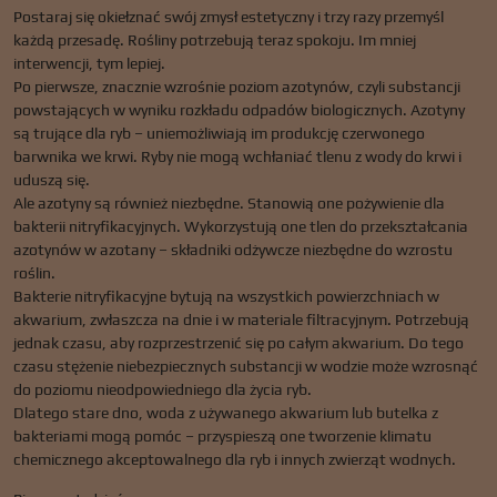
Postaraj się okiełznać swój zmysł estetyczny i trzy razy przemyśl
każdą przesadę. Rośliny potrzebują teraz spokoju. Im mniej
interwencji, tym lepiej.
Po pierwsze, znacznie wzrośnie poziom azotynów, czyli substancji
powstających w wyniku rozkładu odpadów biologicznych. Azotyny
są trujące dla ryb – uniemożliwiają im produkcję czerwonego
barwnika we krwi. Ryby nie mogą wchłaniać tlenu z wody do krwi i
uduszą się.
Ale azotyny są również niezbędne. Stanowią one pożywienie dla
bakterii nitryfikacyjnych. Wykorzystują one tlen do przekształcania
azotynów w azotany – składniki odżywcze niezbędne do wzrostu
roślin.
Bakterie nitryfikacyjne bytują na wszystkich powierzchniach w
akwarium, zwłaszcza na dnie i w materiale filtracyjnym. Potrzebują
jednak czasu, aby rozprzestrzenić się po całym akwarium. Do tego
czasu stężenie niebezpiecznych substancji w wodzie może wzrosnąć
do poziomu nieodpowiedniego dla życia ryb.
Dlatego stare dno, woda z używanego akwarium lub butelka z
bakteriami mogą pomóc – przyspieszą one tworzenie klimatu
chemicznego akceptowalnego dla ryb i innych zwierząt wodnych.