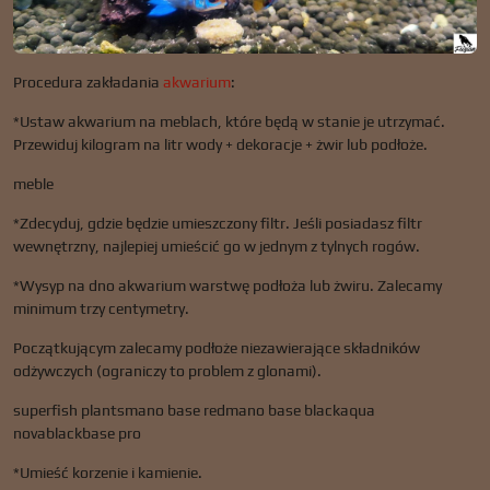
Procedura zakładania
akwarium
:
*Ustaw akwarium na meblach, które będą w stanie je utrzymać.
Przewiduj kilogram na litr wody + dekoracje + żwir lub podłoże.
meble
*Zdecyduj, gdzie będzie umieszczony filtr. Jeśli posiadasz filtr
wewnętrzny, najlepiej umieścić go w jednym z tylnych rogów.
*Wysyp na dno akwarium warstwę podłoża lub żwiru. Zalecamy
minimum trzy centymetry.
Początkującym zalecamy podłoże niezawierające składników
odżywczych (ograniczy to problem z glonami).
superfish plantsmano base redmano base blackaqua
novablackbase pro
*Umieść korzenie i kamienie.