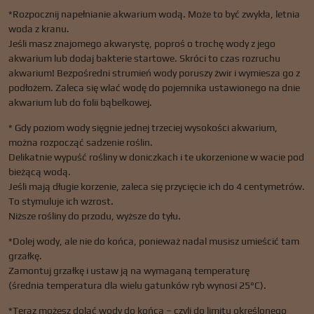
*Rozpocznij napełnianie akwarium wodą. Może to być zwykła, letnia
woda z kranu.
Jeśli masz znajomego akwarystę, poproś o trochę wody z jego
akwarium lub dodaj bakterie startowe. Skróci to czas rozruchu
akwarium! Bezpośredni strumień wody poruszy żwir i wymiesza go z
podłożem. Zaleca się wlać wodę do pojemnika ustawionego na dnie
akwarium lub do folii bąbelkowej.
* Gdy poziom wody sięgnie jednej trzeciej wysokości akwarium,
można rozpocząć sadzenie roślin.
Delikatnie wypuść rośliny w doniczkach i te ukorzenione w wacie pod
bieżącą wodą.
Jeśli mają długie korzenie, zaleca się przycięcie ich do 4 centymetrów.
To stymuluje ich wzrost.
Niższe rośliny do przodu, wyższe do tyłu.
*Dolej wody, ale nie do końca, ponieważ nadal musisz umieścić tam
grzałkę.
Zamontuj grzałkę i ustaw ją na wymaganą temperaturę
(średnia temperatura dla wielu gatunków ryb wynosi 25°C).
*Teraz możesz dolać wody do końca – czyli do limitu określonego