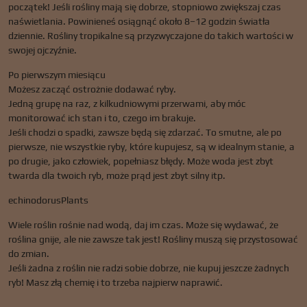
początek! Jeśli rośliny mają się dobrze, stopniowo zwiększaj czas
naświetlania. Powinieneś osiągnąć około 8–12 godzin światła
dziennie. Rośliny tropikalne są przyzwyczajone do takich wartości w
swojej ojczyźnie.
Po pierwszym miesiącu
Możesz zacząć ostrożnie dodawać ryby.
Jedną grupę na raz, z kilkudniowymi przerwami, aby móc
monitorować ich stan i to, czego im brakuje.
Jeśli chodzi o spadki, zawsze będą się zdarzać. To smutne, ale po
pierwsze, nie wszystkie ryby, które kupujesz, są w idealnym stanie, a
po drugie, jako człowiek, popełniasz błędy. Może woda jest zbyt
twarda dla twoich ryb, może prąd jest zbyt silny itp.
echinodorusPlants
Wiele roślin rośnie nad wodą, daj im czas. Może się wydawać, że
roślina gnije, ale nie zawsze tak jest! Rośliny muszą się przystosować
do zmian.
Jeśli żadna z roślin nie radzi sobie dobrze, nie kupuj jeszcze żadnych
ryb! Masz złą chemię i to trzeba najpierw naprawić.