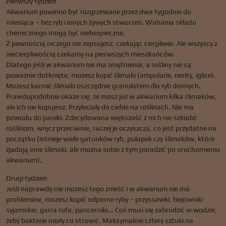
Pierwszy tydzień
Akwarium powinno być rozgrzewane przez dwa tygodnie do
miesiąca – bez ryb i innych żywych stworzeń. Wahania składu
chemicznego mogą być niebezpieczne.
Z pewnością niczego nie zepsujesz, czekając cierpliwie. Ale wszyscy z
niecierpliwością czekamy na pierwszych mieszkańców.
Dlatego jeśli w akwarium nie ma zmętnienia, a rośliny nie są
poważnie dotknięte, możesz kupić ślimaki (ampularie, nerity, iglice).
Możesz karmić ślimaki oszczędnie granulatem dla ryb dennych.
Prawdopodobnie okaże się, że masz już w akwarium kilka ślimaków,
ale ich nie kupujesz. Przyleciały do ​​ciebie na roślinach. Nie ma
powodu do paniki. Zdecydowana większość z nich nie szkodzi
roślinom, wręcz przeciwnie, raczej je oczyszcza, co jest przydatne na
początku (istnieje wiele gatunków ryb, pułapek czy ślimaków, które
zjadają inne ślimaki, ale można sobie z tym poradzić po uruchomieniu
akwarium).
Drugi tydzień
Jeśli naprawdę nie możesz tego znieść i w akwarium nie ma
problemów, możesz kupić odporne ryby – przyssawki, bojowniki
syjamskie, garra rufa, pancerniki... Coś musi się zabrudzić w wodzie,
żeby bakterie miały co strawić. Maksymalnie cztery sztuki na