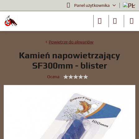
Panel użytkownika
Powietrze do akwariów
Kamień napowietrzający
SF300mm - blister
Ocena