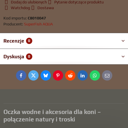
Dodaj do ulubionych
Pytanie dotyczące produktu
Watchdog
Dostawa
Kod importu:
C8010047
Producent:
SuperFish AQUA
Recenzje
0
Dyskusja
0
Facebook
Twitter
Bluesky
Pinterest
Reddit
LinkedIn
WhatsApp
E-
mail
Oczka wodne i akcesoria dla koni –
połączenie natury i troski