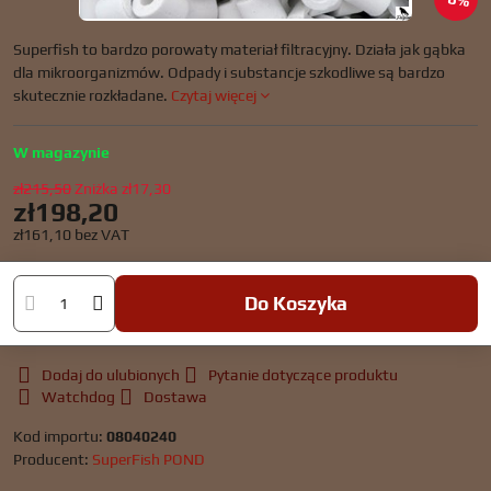
Superfish to bardzo porowaty materiał filtracyjny. Działa jak gąbka
dla mikroorganizmów. Odpady i substancje szkodliwe są bardzo
skutecznie rozkładane.
Czytaj więcej
W magazynie
zł215,50
Zniżka
zł17,30
zł198,20
zł161,10
bez VAT
Do Koszyka
Dodaj do ulubionych
Pytanie dotyczące produktu
Watchdog
Dostawa
Kod importu:
08040240
Producent:
SuperFish POND