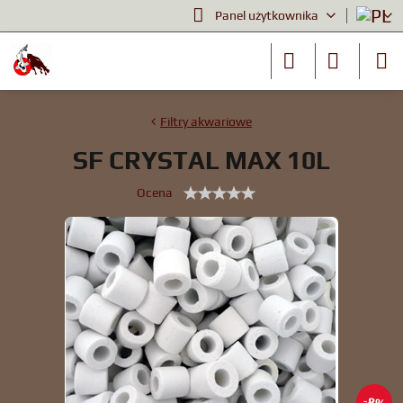
Panel użytkownika
Filtry akwariowe
SF CRYSTAL MAX 10L
Ocena
8%