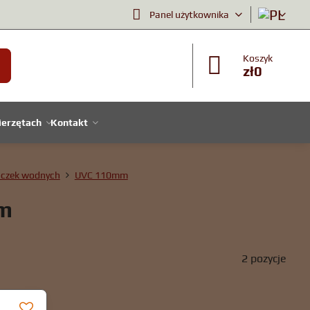
Panel użytkownika
Koszyk
zł0
ierzętach
Kontakt
oczek wodnych
UVC 110mm
m
2
pozycje