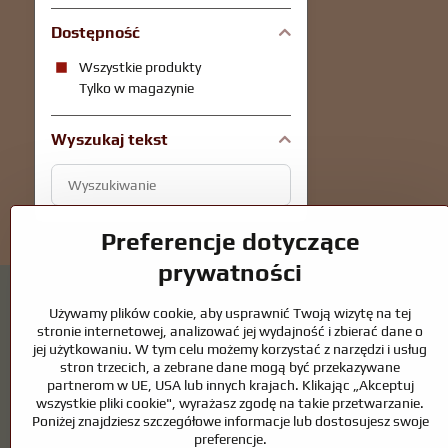
Dostępność
Wszystkie produkty
Tylko w magazynie
Wyszukaj tekst
Filtruj
wyniki
wyszukiwania
Preferencje dotyczące
według
prywatności
pełnego
tekstu
Używamy plików cookie, aby usprawnić Twoją wizytę na tej
stronie internetowej, analizować jej wydajność i zbierać dane o
jej użytkowaniu. W tym celu możemy korzystać z narzędzi i usług
stron trzecich, a zebrane dane mogą być przekazywane
Oczka wodne i akcesoria dla koni – połącze
partnerom w UE, USA lub innych krajach. Klikając „Akceptuj
wszystkie pliki cookie", wyrażasz zgodę na takie przetwarzanie.
Oczka wodne stanowią piękny dodatek do każdego ogrodu i tworzą h
Poniżej znajdziesz szczegółowe informacje lub dostosujesz swoje
kluczem do czystej wody i zdrowego stawu przez cały rok. Równie w
preferencje.