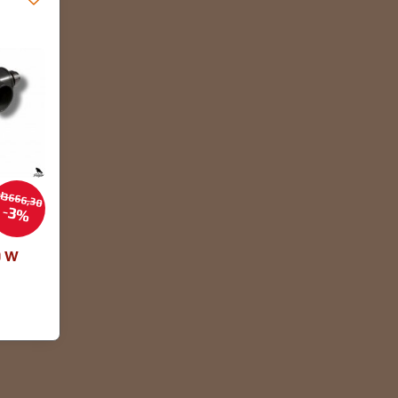
ł3666,30
3%
0 W