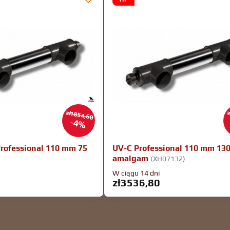
zł1854,60
z
4%
Professional 110 mm 75
UV-C Professional 110 mm 13
amalgam
(XH07132)
W ciągu 14 dni
zł3536,80