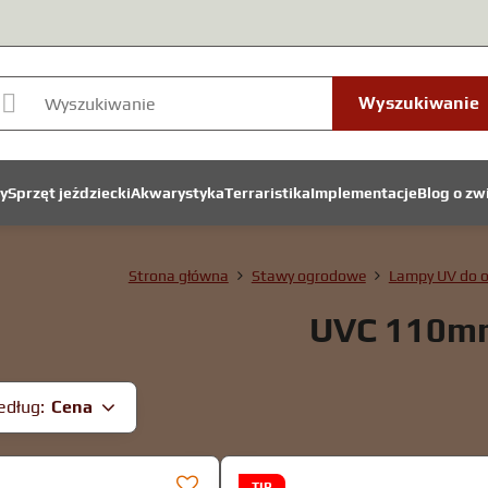
Wyszukiwanie
y
Sprzęt jeździecki
Akwarystyka
Terraristika
Implementacje
Blog o zw
Strona główna
Stawy ogrodowe
Lampy UV do 
UVC 110m
edług:
Cena
TIP