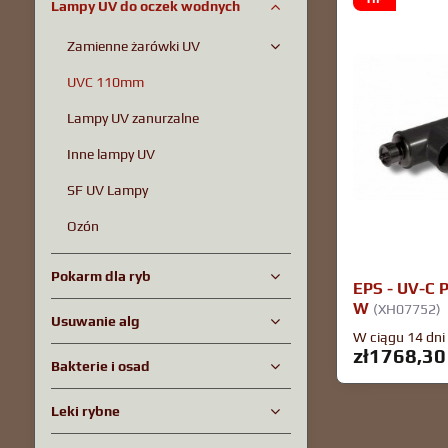
Lampy UV do oczek wodnych
Zamienne żarówki UV
UVC 110mm
Lampy UV zanurzalne
Inne lampy UV
SF UV Lampy
Ozón
Pokarm dla ryb
EPS - UV-C 
W
(XH07752)
Usuwanie alg
W ciągu 14 dni
zł1768,30
Bakterie i osad
Leki rybne