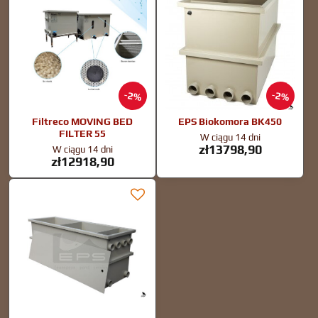
2%
2%
Filtreco MOVING BED
EPS Biokomora BK450
FILTER 55
W ciągu 14 dni
zł13798,90
W ciągu 14 dni
zł12918,90