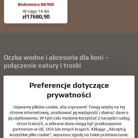
Biokomora BK900
W ciągu 14 dni
zł17680,90
Oczka wodne i akcesoria dla koni –
połączenie natury i troski
Oczka wodne stanowią piękny dodatek do każdego ogrodu i tworzą
Preferencje dotyczące
harmonijne środowisko sprzyjające relaksowi i życiu zwierząt
wodnych. Odpowiednia technologia, filtracja i regularna
prywatności
konserwacja są kluczem do czystej wody i zdrowego stawu przez
cały rok. Równie ważna jest opieka nad zwierzętami, które są częścią
Używamy plików cookie, aby usprawnić Twoją wizytę na tej
naszego życia.
stronie internetowej, analizować jej wydajność i zbierać dane o
jej użytkowaniu. W tym celu możemy korzystać z narzędzi i usług
Konie wymagają wysokiej jakości sprzętu jeździeckiego,
stron trzecich, a zebrane dane mogą być przekazywane
odpowiedniego odżywiania i odpowiedzialnej opieki, aby być zdrowe,
partnerom w UE, USA lub innych krajach. Klikając „Akceptuj
silne i zadowolone. Niezależnie od tego, czy chodzi o sprzęt dla
wszystkie pliki cookie", wyrażasz zgodę na takie przetwarzanie.