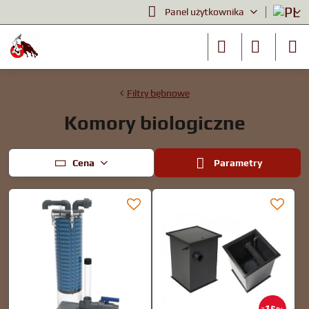
Panel użytkownika
Filtry bębnowe
Komory biologiczne
Cena
Parametry