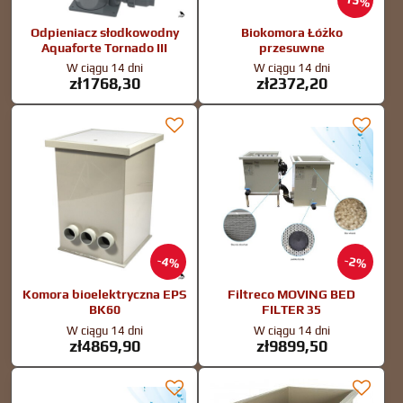
15%
Odpieniacz słodkowodny
Biokomora Łóżko
Aquaforte Tornado III
przesuwne
W ciągu 14 dni
W ciągu 14 dni
zł1768,30
zł2372,20
4%
2%
Komora bioelektryczna EPS
Filtreco MOVING BED
BK60
FILTER 35
W ciągu 14 dni
W ciągu 14 dni
zł4869,90
zł9899,50