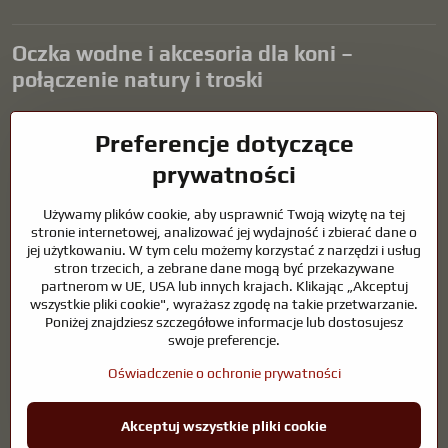
Oczka wodne i akcesoria dla koni –
połączenie natury i troski
Oczka wodne stanowią piękny dodatek do każdego ogrodu i tworzą
Preferencje dotyczące
harmonijne środowisko sprzyjające relaksowi i życiu zwierząt
wodnych. Odpowiednia technologia, filtracja i regularna
prywatności
konserwacja są kluczem do czystej wody i zdrowego stawu przez
cały rok. Równie ważna jest opieka nad zwierzętami, które są częścią
Używamy plików cookie, aby usprawnić Twoją wizytę na tej
naszego życia.
stronie internetowej, analizować jej wydajność i zbierać dane o
jej użytkowaniu. W tym celu możemy korzystać z narzędzi i usług
Konie wymagają wysokiej jakości sprzętu jeździeckiego,
stron trzecich, a zebrane dane mogą być przekazywane
odpowiedniego odżywiania i odpowiedzialnej opieki, aby być zdrowe,
partnerom w UE, USA lub innych krajach. Klikając „Akceptuj
silne i zadowolone. Niezależnie od tego, czy chodzi o sprzęt dla
wszystkie pliki cookie", wyrażasz zgodę na takie przetwarzanie.
jeźdźców, hodowców, czy miłośników natury, celem jest stworzenie
Poniżej znajdziesz szczegółowe informacje lub dostosujesz
środowiska, które wspiera naturalną równowagę, bezpieczeństwo i
swoje preferencje.
dobre samopoczucie zarówno zwierząt, jak i ludzi.
Oświadczenie o ochronie prywatności
©
2026
Prawa autorskie
Preferencje dotyczące prywatności
Akceptuj wszystkie pliki cookie
Oświadczenie o ochronie prywatności