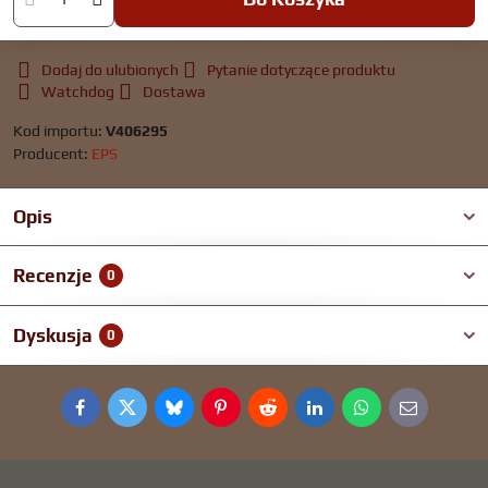
Dodaj do ulubionych
Pytanie dotyczące produktu
Watchdog
Dostawa
Kod importu:
V406295
Producent:
EPS
Opis
Recenzje
0
Dyskusja
0
Facebook
Twitter
Bluesky
Pinterest
Reddit
LinkedIn
WhatsApp
E-
mail