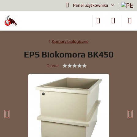
Panel użytkownika
Komory biologiczne
EPS Biokomora BK450
Ocena