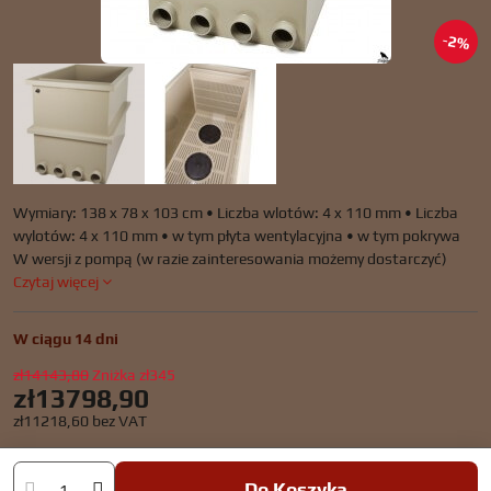
2%
Wymiary: 138 x 78 x 103 cm • Liczba wlotów: 4 x 110 mm • Liczba
wylotów: 4 x 110 mm • w tym płyta wentylacyjna • w tym pokrywa
W wersji z pompą (w razie zainteresowania możemy dostarczyć)
Czytaj więcej
W ciągu 14 dni
zł14143,80
Zniżka
zł345
zł13798,90
zł11218,60
bez VAT
Do Koszyka