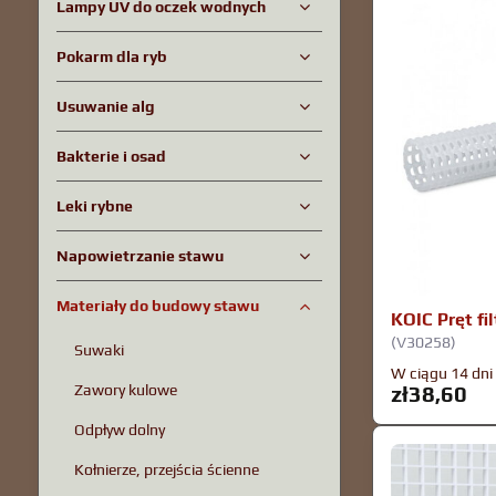
Lampy UV do oczek wodnych
Pokarm dla ryb
Usuwanie alg
Bakterie i osad
Leki rybne
Napowietrzanie stawu
Materiały do ​​budowy stawu
KOIC Pręt fi
(V30258)
Suwaki
W ciągu 14 dni
Zawory kulowe
zł38,60
Odpływ dolny
Kołnierze, przejścia ścienne