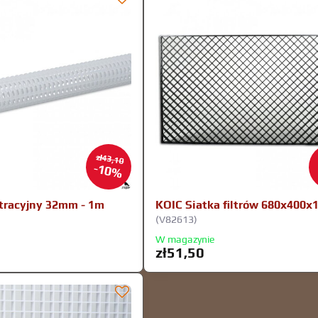
zł43,10
10%
ltracyjny 32mm - 1m
KOIC Siatka filtrów 680x400x
(V82613)
W magazynie
zł51,50