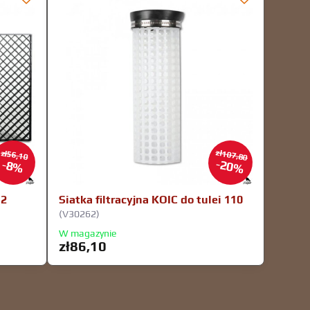
zł107,80
zł56,10
20%
8%
12
Siatka filtracyjna KOIC do tulei 110
(V30262)
W magazynie
zł86,10