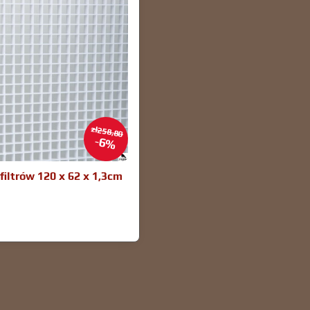
zł258,80
6%
filtrów 120 x 62 x 1,3cm