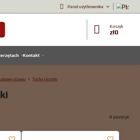
Panel użytkownika
Koszyk
zł0
ierzętach
Kontakt
​budowy stawu
Torby i kratki
ki
4
pozycje