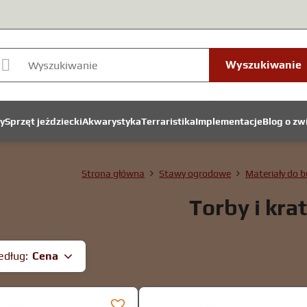
Wyszukiwanie
y
Sprzęt jeździecki
Akwarystyka
Terraristika
Implementacje
Blog o zw
Strona główna
Stawy ogrodowe
Materiały do ​
Torby i krat
edług:
Cena