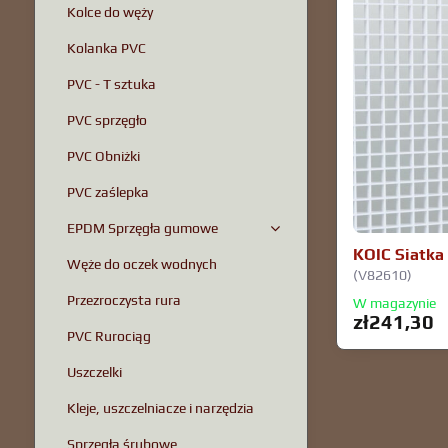
Kolce do węży
Kolanka PVC
PVC - T sztuka
PVC sprzęgło
PVC Obniżki
PVC zaślepka
EPDM Sprzęgła gumowe
KOIC Siatka 
Węże do oczek wodnych
(V82610)
Przezroczysta rura
W magazynie
zł241,30
PVC Rurociąg
Uszczelki
Kleje, uszczelniacze i narzędzia
Sprzęgła śrubowe