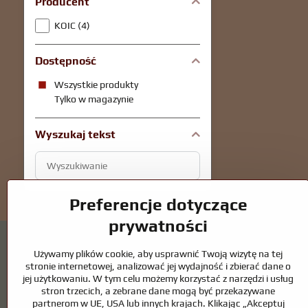
Producent
KOIC (4)
Dostępność
Wszystkie produkty
Tylko w magazynie
Wyszukaj tekst
Filtruj
wyniki
wyszukiwania
Preferencje dotyczące
według
prywatności
pełnego
tekstu
Używamy plików cookie, aby usprawnić Twoją wizytę na tej
stronie internetowej, analizować jej wydajność i zbierać dane o
jej użytkowaniu. W tym celu możemy korzystać z narzędzi i usług
stron trzecich, a zebrane dane mogą być przekazywane
Oczka wodne i akcesoria dla koni – połącze
partnerom w UE, USA lub innych krajach. Klikając „Akceptuj