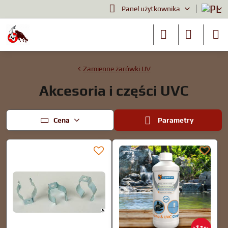
Panel użytkownika
Zamienne żarówki UV
Akcesoria i części UVC
Cena
Parametry