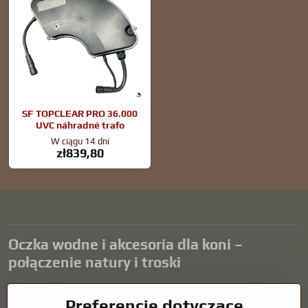
SF TOPCLEAR PRO 36.000
UVC náhradné trafo
W ciągu 14 dni
zł839,80
Oczka wodne i akcesoria dla koni –
połączenie natury i troski
Oczka wodne stanowią piękny dodatek do każdego ogrodu i tworzą
Preferencje dotyczące
harmonijne środowisko sprzyjające relaksowi i życiu zwierząt