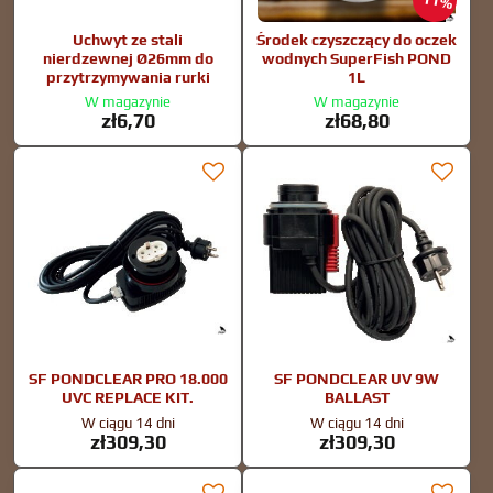
11%
Uchwyt ze stali
Środek czyszczący do oczek
nierdzewnej Ø26mm do
wodnych SuperFish POND
przytrzymywania rurki
1L
W magazynie
W magazynie
zł6,70
zł68,80
SF PONDCLEAR PRO 18.000
SF PONDCLEAR UV 9W
UVC REPLACE KIT.
BALLAST
W ciągu 14 dni
W ciągu 14 dni
zł309,30
zł309,30