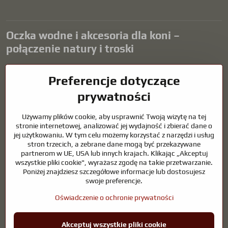
Oczka wodne i akcesoria dla koni –
połączenie natury i troski
Oczka wodne stanowią piękny dodatek do każdego ogrodu i tworzą
Preferencje dotyczące
harmonijne środowisko sprzyjające relaksowi i życiu zwierząt
wodnych. Odpowiednia technologia, filtracja i regularna
prywatności
konserwacja są kluczem do czystej wody i zdrowego stawu przez
cały rok. Równie ważna jest opieka nad zwierzętami, które są częścią
Używamy plików cookie, aby usprawnić Twoją wizytę na tej
naszego życia.
stronie internetowej, analizować jej wydajność i zbierać dane o
jej użytkowaniu. W tym celu możemy korzystać z narzędzi i usług
Konie wymagają wysokiej jakości sprzętu jeździeckiego,
stron trzecich, a zebrane dane mogą być przekazywane
odpowiedniego odżywiania i odpowiedzialnej opieki, aby być zdrowe,
partnerom w UE, USA lub innych krajach. Klikając „Akceptuj
silne i zadowolone. Niezależnie od tego, czy chodzi o sprzęt dla
wszystkie pliki cookie", wyrażasz zgodę na takie przetwarzanie.
jeźdźców, hodowców, czy miłośników natury, celem jest stworzenie
Poniżej znajdziesz szczegółowe informacje lub dostosujesz
środowiska, które wspiera naturalną równowagę, bezpieczeństwo i
swoje preferencje.
dobre samopoczucie zarówno zwierząt, jak i ludzi.
Oświadczenie o ochronie prywatności
©
2026
Prawa autorskie
Akceptuj wszystkie pliki cookie
Preferencje dotyczące prywatności