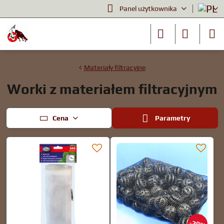
Panel użytkownika
Materiały filtracyjne
Worki z materiałem filtracyjnym
Cena
Parametry