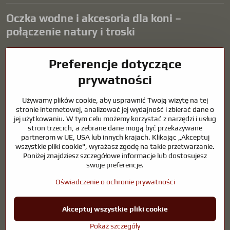
Oczka wodne i akcesoria dla koni –
połączenie natury i troski
Oczka wodne stanowią piękny dodatek do każdego ogrodu i tworzą
Preferencje dotyczące
harmonijne środowisko sprzyjające relaksowi i życiu zwierząt
wodnych. Odpowiednia technologia, filtracja i regularna
prywatności
konserwacja są kluczem do czystej wody i zdrowego stawu przez
cały rok. Równie ważna jest opieka nad zwierzętami, które są częścią
Używamy plików cookie, aby usprawnić Twoją wizytę na tej
naszego życia.
stronie internetowej, analizować jej wydajność i zbierać dane o
jej użytkowaniu. W tym celu możemy korzystać z narzędzi i usług
Konie wymagają wysokiej jakości sprzętu jeździeckiego,
stron trzecich, a zebrane dane mogą być przekazywane
odpowiedniego odżywiania i odpowiedzialnej opieki, aby być zdrowe,
partnerom w UE, USA lub innych krajach. Klikając „Akceptuj
silne i zadowolone. Niezależnie od tego, czy chodzi o sprzęt dla
wszystkie pliki cookie", wyrażasz zgodę na takie przetwarzanie.
jeźdźców, hodowców, czy miłośników natury, celem jest stworzenie
Poniżej znajdziesz szczegółowe informacje lub dostosujesz
środowiska, które wspiera naturalną równowagę, bezpieczeństwo i
swoje preferencje.
dobre samopoczucie zarówno zwierząt, jak i ludzi.
Oświadczenie o ochronie prywatności
©
2026
Prawa autorskie
Akceptuj wszystkie pliki cookie
Preferencje dotyczące prywatności
Oświadczenie o ochronie prywatności
Pokaż szczegóły