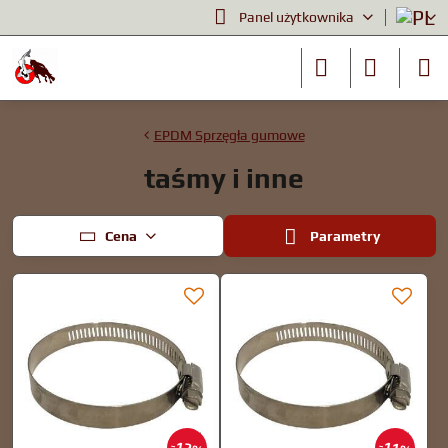
Panel użytkownika
EPDM Sprzęgła gumowe
taśmy i inne
Cena
Parametry