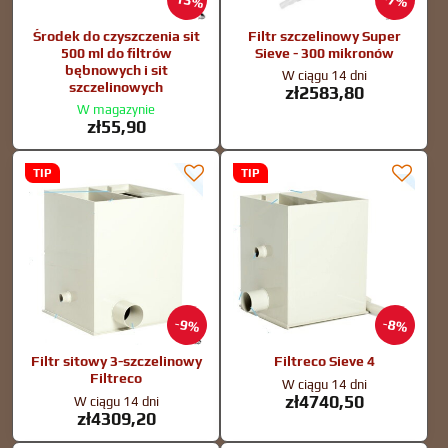
13%
7%
Środek do czyszczenia sit
Filtr szczelinowy Super
500 ml do filtrów
Sieve - 300 mikronów
bębnowych i sit
W ciągu 14 dni
szczelinowych
zł2583,80
W magazynie
zł55,90
TIP
TIP
9%
8%
Filtr sitowy 3-szczelinowy
Filtreco Sieve 4
Filtreco
W ciągu 14 dni
zł4740,50
W ciągu 14 dni
zł4309,20