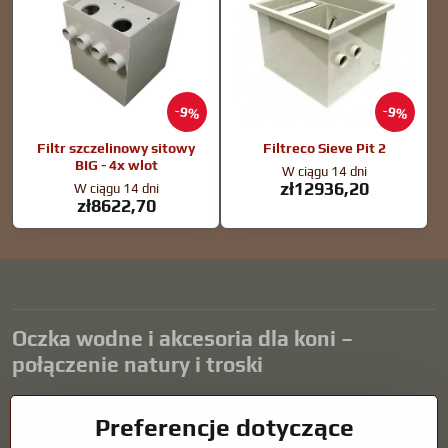
9%
9%
Filtr szczelinowy sitowy
Filtreco Sieve Pit 2
BIG - 4x wlot
W ciągu 14 dni
zł12936,20
W ciągu 14 dni
zł8622,70
Oczka wodne i akcesoria dla koni –
połączenie natury i troski
Oczka wodne stanowią piękny dodatek do każdego ogrodu i tworzą
Preferencje dotyczące
harmonijne środowisko sprzyjające relaksowi i życiu zwierząt
wodnych. Odpowiednia technologia, filtracja i regularna