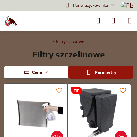
Panel użytkownika
Filtry stawowe
Filtry szczelinowe
Cena
Parametry
TIP