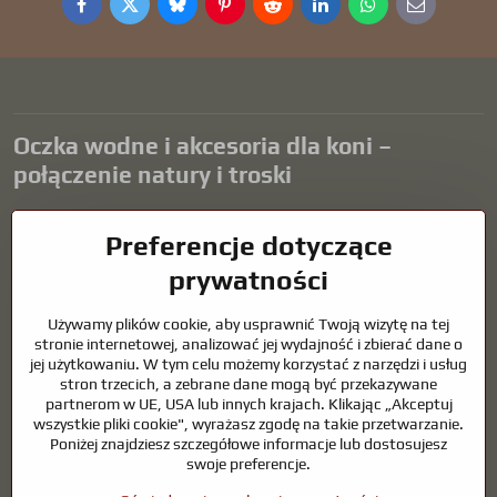
Facebook
Twitter
Bluesky
Pinterest
Reddit
LinkedIn
WhatsApp
E-
mail
Oczka wodne i akcesoria dla koni –
połączenie natury i troski
Oczka wodne stanowią piękny dodatek do każdego ogrodu i tworzą
Preferencje dotyczące
harmonijne środowisko sprzyjające relaksowi i życiu zwierząt
wodnych. Odpowiednia technologia, filtracja i regularna
prywatności
konserwacja są kluczem do czystej wody i zdrowego stawu przez
cały rok. Równie ważna jest opieka nad zwierzętami, które są częścią
Używamy plików cookie, aby usprawnić Twoją wizytę na tej
naszego życia.
stronie internetowej, analizować jej wydajność i zbierać dane o
jej użytkowaniu. W tym celu możemy korzystać z narzędzi i usług
Konie wymagają wysokiej jakości sprzętu jeździeckiego,
stron trzecich, a zebrane dane mogą być przekazywane
odpowiedniego odżywiania i odpowiedzialnej opieki, aby być zdrowe,
partnerom w UE, USA lub innych krajach. Klikając „Akceptuj
silne i zadowolone. Niezależnie od tego, czy chodzi o sprzęt dla
wszystkie pliki cookie", wyrażasz zgodę na takie przetwarzanie.
jeźdźców, hodowców, czy miłośników natury, celem jest stworzenie
Poniżej znajdziesz szczegółowe informacje lub dostosujesz
środowiska, które wspiera naturalną równowagę, bezpieczeństwo i
swoje preferencje.
dobre samopoczucie zarówno zwierząt, jak i ludzi.