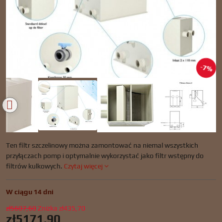
7%
Ten filtr szczelinowy można zamontować na niemal wszystkich
przyłączach pomp i optymalnie wykorzystać jako filtr wstępny do
filtrów kulkowych.
Czytaj więcej
W ciągu 14 dni
zł5607,60
Zniżka
zł435,70
zł5171,90