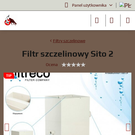
Panel użytkownika
Filtry szczelinowe
Filtr szczelinowy Sito 2
Ocena
TIP