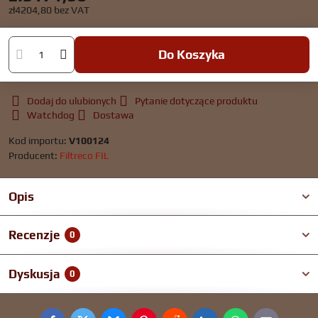
zł4204,80
bez VAT
Do Koszyka
Dodaj do ulubionych
Pytanie dotyczące produktu
Watchdog
Dostawa
Kod importu:
V100124
Producent:
Filtreco FIL
Opis
Recenzje
0
Dyskusja
0