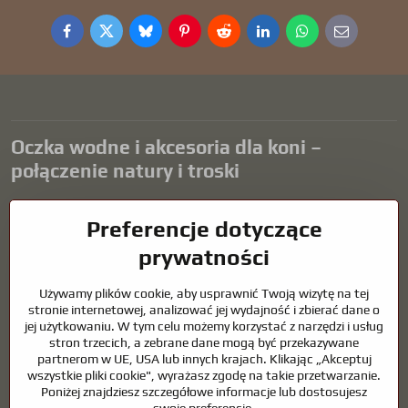
Facebook
Twitter
Bluesky
Pinterest
Reddit
LinkedIn
WhatsApp
E-
mail
Oczka wodne i akcesoria dla koni –
połączenie natury i troski
Oczka wodne stanowią piękny dodatek do każdego ogrodu i tworzą
Preferencje dotyczące
harmonijne środowisko sprzyjające relaksowi i życiu zwierząt
wodnych. Odpowiednia technologia, filtracja i regularna
prywatności
konserwacja są kluczem do czystej wody i zdrowego stawu przez
cały rok. Równie ważna jest opieka nad zwierzętami, które są częścią
Używamy plików cookie, aby usprawnić Twoją wizytę na tej
naszego życia.
stronie internetowej, analizować jej wydajność i zbierać dane o
jej użytkowaniu. W tym celu możemy korzystać z narzędzi i usług
Konie wymagają wysokiej jakości sprzętu jeździeckiego,
stron trzecich, a zebrane dane mogą być przekazywane
odpowiedniego odżywiania i odpowiedzialnej opieki, aby być zdrowe,
partnerom w UE, USA lub innych krajach. Klikając „Akceptuj
silne i zadowolone. Niezależnie od tego, czy chodzi o sprzęt dla
wszystkie pliki cookie", wyrażasz zgodę na takie przetwarzanie.
jeźdźców, hodowców, czy miłośników natury, celem jest stworzenie
Poniżej znajdziesz szczegółowe informacje lub dostosujesz
środowiska, które wspiera naturalną równowagę, bezpieczeństwo i