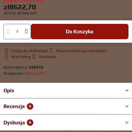
zł9489,70
Zniżka
zł867
zł8622,70
zł7010,30
bez VAT
Do Koszyka
Dodaj do ulubionych
Pytanie dotyczące produktu
Watchdog
Dostawa
Kod importu:
V50310
Producent:
Filtreco FIL
Opis
Recenzje
0
Dyskusja
0