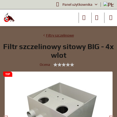
Panel użytkownika
Filtry szczelinowe
Filtr szczelinowy sitowy BIG - 4x
wlot
Ocena
TIP