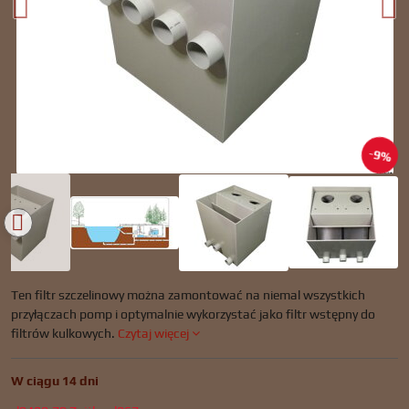
9%
Ten filtr szczelinowy można zamontować na niemal wszystkich
przyłączach pomp i optymalnie wykorzystać jako filtr wstępny do
filtrów kulkowych.
Czytaj więcej
W ciągu 14 dni