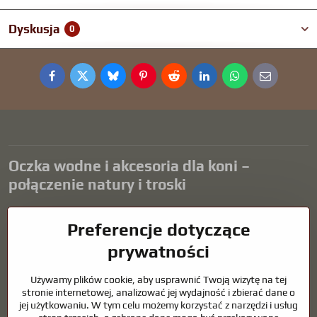
Dyskusja
0
Facebook
Twitter
Bluesky
Pinterest
Reddit
LinkedIn
WhatsApp
E-
mail
Oczka wodne i akcesoria dla koni –
połączenie natury i troski
Oczka wodne stanowią piękny dodatek do każdego ogrodu i tworzą
Preferencje dotyczące
harmonijne środowisko sprzyjające relaksowi i życiu zwierząt
wodnych. Odpowiednia technologia, filtracja i regularna
prywatności
konserwacja są kluczem do czystej wody i zdrowego stawu przez
cały rok. Równie ważna jest opieka nad zwierzętami, które są częścią
Używamy plików cookie, aby usprawnić Twoją wizytę na tej
naszego życia.
stronie internetowej, analizować jej wydajność i zbierać dane o
jej użytkowaniu. W tym celu możemy korzystać z narzędzi i usług
Konie wymagają wysokiej jakości sprzętu jeździeckiego,