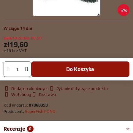
2%
W ciągu 14 dni
zł20,10
Zniżka
zł0,50
zł19,60
zł16
bez VAT
Do Koszyka
Dodaj do ulubionych
Pytanie dotyczące produktu
Watchdog
Dostawa
Kod importu:
07060350
Producent:
SuperFish POND
Recenzje
0