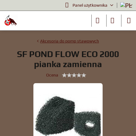
Panel użytkownika
Akcesoria do pomp stawowych
SF POND FLOW ECO 2000
pianka zamienna
Ocena