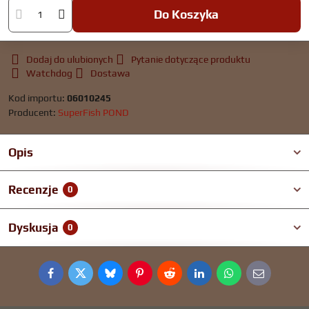
Do Koszyka
Dodaj do ulubionych
Pytanie dotyczące produktu
Watchdog
Dostawa
Kod importu:
06010245
Producent:
SuperFish POND
Opis
Recenzje
0
Dyskusja
0
Facebook
Twitter
Bluesky
Pinterest
Reddit
LinkedIn
WhatsApp
E-
mail