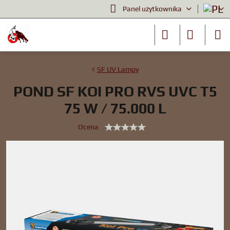
Panel użytkownika
SF UV Lampy
POND SF KOI PRO RVS UVC T5
75 W / 75.000 L
Ocena