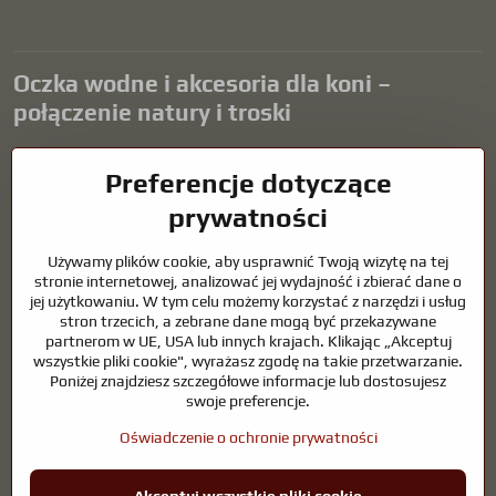
Oczka wodne i akcesoria dla koni –
połączenie natury i troski
Oczka wodne stanowią piękny dodatek do każdego ogrodu i tworzą
Preferencje dotyczące
harmonijne środowisko sprzyjające relaksowi i życiu zwierząt
wodnych. Odpowiednia technologia, filtracja i regularna
prywatności
konserwacja są kluczem do czystej wody i zdrowego stawu przez
cały rok. Równie ważna jest opieka nad zwierzętami, które są częścią
Używamy plików cookie, aby usprawnić Twoją wizytę na tej
naszego życia.
stronie internetowej, analizować jej wydajność i zbierać dane o
jej użytkowaniu. W tym celu możemy korzystać z narzędzi i usług
Konie wymagają wysokiej jakości sprzętu jeździeckiego,
stron trzecich, a zebrane dane mogą być przekazywane
odpowiedniego odżywiania i odpowiedzialnej opieki, aby być zdrowe,
partnerom w UE, USA lub innych krajach. Klikając „Akceptuj
silne i zadowolone. Niezależnie od tego, czy chodzi o sprzęt dla
wszystkie pliki cookie", wyrażasz zgodę na takie przetwarzanie.
jeźdźców, hodowców, czy miłośników natury, celem jest stworzenie
Poniżej znajdziesz szczegółowe informacje lub dostosujesz
środowiska, które wspiera naturalną równowagę, bezpieczeństwo i
swoje preferencje.
dobre samopoczucie zarówno zwierząt, jak i ludzi.
Oświadczenie o ochronie prywatności
©
2026
Prawa autorskie
Preferencje dotyczące prywatności