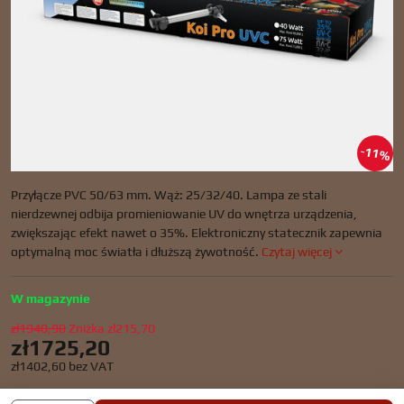
11%
Przyłącze PVC 50/63 mm. Wąż: 25/32/40. Lampa ze stali
nierdzewnej odbija promieniowanie UV do wnętrza urządzenia,
zwiększając efekt nawet o 35%. Elektroniczny statecznik zapewnia
optymalną moc światła i dłuższą żywotność.
Czytaj więcej
W magazynie
zł1940,90
Zniżka
zł215,70
zł1725,20
zł1402,60
bez VAT