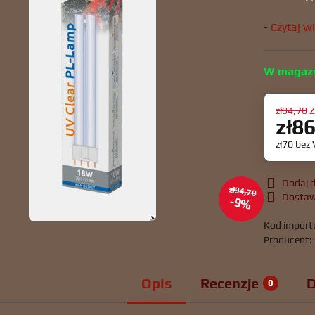
-
Czytaj w
W magaz
zł94,70
Z
zł8
zł70
bez
Dodaj d
zł94,70
Dosta
9%
Kod import
Producent:
Opis
Recenzje
D
0