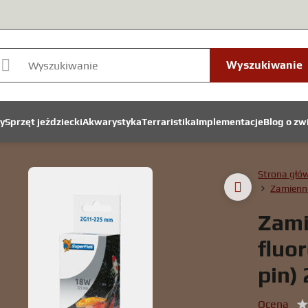
Wyszukiwanie
y
Sprzęt jeździecki
Akwarystyka
Terraristika
Implementacje
Blog o zw
Strona głó
Zamienn
Zami
fluo
pin)
Ocena