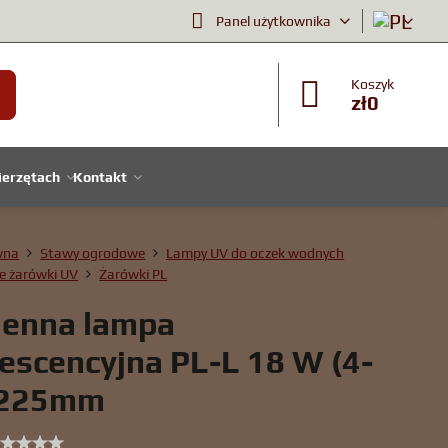
Panel użytkownika
Koszyk
zł0
ierzętach
Kontakt
wna
Stawy ogrodowe
Lampy UV do oczek wodnych
e żarówki UV
Żarówki PL
enna lampa
rescencyjna PL-L 18 W (4-
 225mm