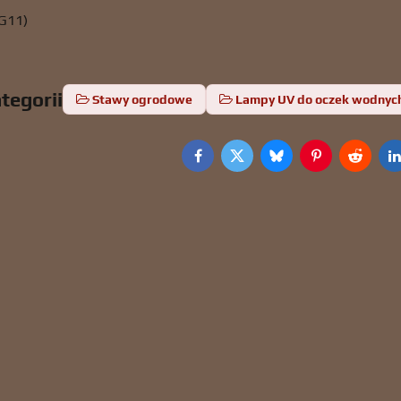
2G11)
tegorii
Stawy ogrodowe
Lampy UV do oczek wodnyc
Facebook
Twitter
Bluesky
Pinterest
Reddit
L