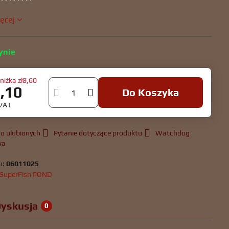
ięcej
ynie
niżka
zł8,60
6,10
Do Koszyka
 VAT
o ulubionych
Pytanie dotyczące produktu
Watchdog
wa
u:
06011025
SuperFish POND
yskusja
0