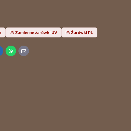
h
Zamienne żarówki UV
Żarówki PL
inkedIn
WhatsApp
E-
mail