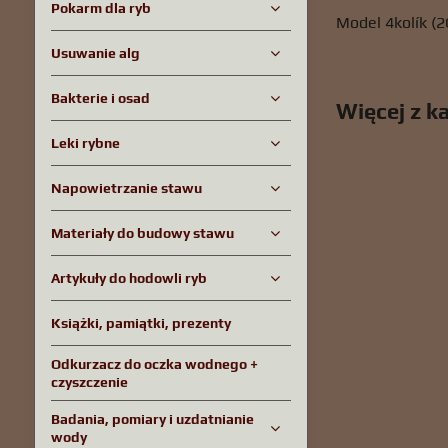
Pokarm dla ryb
Model 4kolík (
Usuwanie alg
Bakterie i osad
Więcej z ka
Leki rybne
Napowietrzanie stawu
Materiały do ​​budowy stawu
Artykuły do ​​hodowli ryb
Książki, pamiątki, prezenty
Odkurzacz do oczka wodnego +
czyszczenie
Badania, pomiary i uzdatnianie
wody