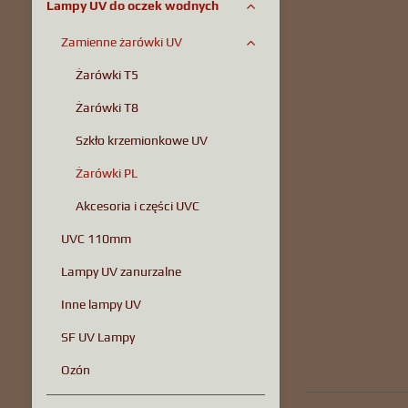
Lampy UV do oczek wodnych
Zamienne żarówki UV
Żarówki T5
Żarówki T8
Szkło krzemionkowe UV
Żarówki PL
Akcesoria i części UVC
UVC 110mm
Lampy UV zanurzalne
Inne lampy UV
SF UV Lampy
Ozón