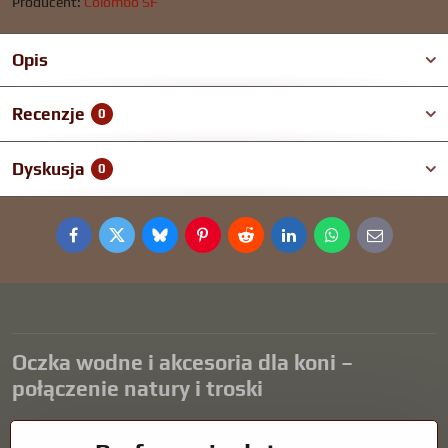
Producent:
Colombo SF
Opis
Recenzje
0
Dyskusja
0
Facebook
Twitter
Bluesky
Pinterest
Reddit
LinkedIn
WhatsApp
E-
mail
Oczka wodne i akcesoria dla koni –
połączenie natury i troski
Oczka wodne stanowią piękny dodatek do każdego ogrodu i tworzą