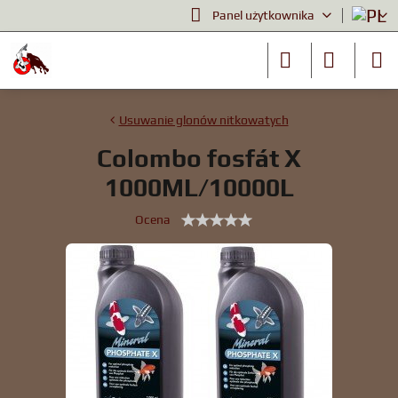
Panel użytkownika
Usuwanie glonów nitkowatych
Colombo fosfát X
1000ML/10000L
Ocena