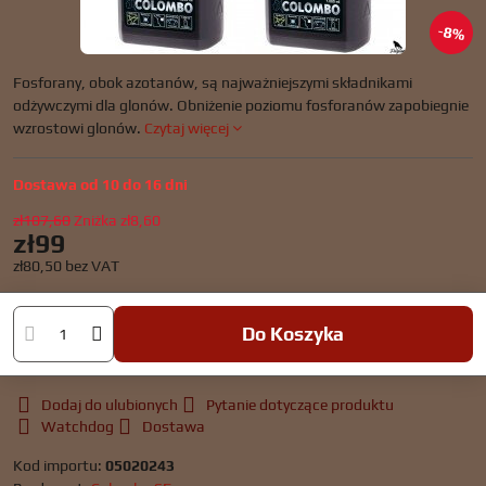
8%
Fosforany, obok azotanów, są najważniejszymi składnikami
odżywczymi dla glonów. Obniżenie poziomu fosforanów zapobiegnie
wzrostowi glonów.
Czytaj więcej
Dostawa od 10 do 16 dni
zł107,60
Zniżka
zł8,60
zł99
zł80,50
bez VAT
Do Koszyka
Dodaj do ulubionych
Pytanie dotyczące produktu
Watchdog
Dostawa
Kod importu:
05020243