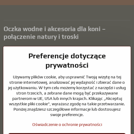
Oczka wodne i akcesoria dla koni –
połączenie natury i troski
Oczka wodne stanowią piękny dodatek do każdego ogrodu i tworzą
Preferencje dotyczące
harmonijne środowisko sprzyjające relaksowi i życiu zwierząt
wodnych. Odpowiednia technologia, filtracja i regularna
prywatności
konserwacja są kluczem do czystej wody i zdrowego stawu przez
cały rok. Równie ważna jest opieka nad zwierzętami, które są częścią
Używamy plików cookie, aby usprawnić Twoją wizytę na tej
naszego życia.
stronie internetowej, analizować jej wydajność i zbierać dane o
jej użytkowaniu. W tym celu możemy korzystać z narzędzi i usług
Konie wymagają wysokiej jakości sprzętu jeździeckiego,
stron trzecich, a zebrane dane mogą być przekazywane
odpowiedniego odżywiania i odpowiedzialnej opieki, aby być zdrowe,
partnerom w UE, USA lub innych krajach. Klikając „Akceptuj
silne i zadowolone. Niezależnie od tego, czy chodzi o sprzęt dla
wszystkie pliki cookie", wyrażasz zgodę na takie przetwarzanie.
jeźdźców, hodowców, czy miłośników natury, celem jest stworzenie
Poniżej znajdziesz szczegółowe informacje lub dostosujesz
środowiska, które wspiera naturalną równowagę, bezpieczeństwo i
swoje preferencje.
dobre samopoczucie zarówno zwierząt, jak i ludzi.
Oświadczenie o ochronie prywatności
©
2026
Prawa autorskie