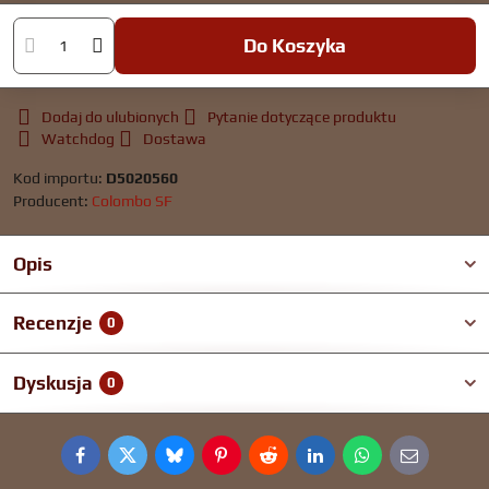
Do Koszyka
Dodaj do ulubionych
Pytanie dotyczące produktu
Watchdog
Dostawa
Kod importu:
D5020560
Producent:
Colombo SF
Opis
Recenzje
0
Dyskusja
0
Facebook
Twitter
Bluesky
Pinterest
Reddit
LinkedIn
WhatsApp
E-
mail