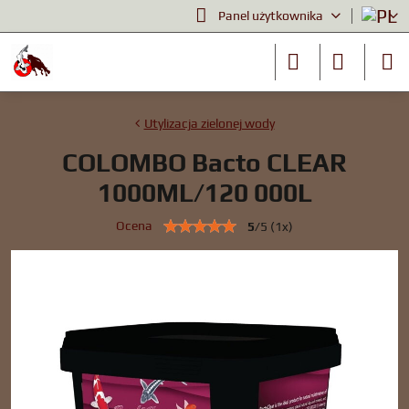
Panel użytkownika
Utylizacja zielonej wody
COLOMBO Bacto CLEAR
1000ML/120 000L
Ocena
5
/
5
(
1
x)