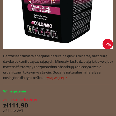
7%
Bactoclear zawiera specjalne naturalne glinki i minerały oraz dużą
dawkę bakterii oczyszczających. Minerały ilaste działają jak pływający
materiał filtracyjny i bezpośrednio absorbują zanieczyszczenia
organiczne i toksyny w stawie. Dodane naturalne minerały są
niezbędne dla ryb i roślin.
Czytaj więcej
W magazynie
zł120,60
Zniżka
zł8,60
zł111,90
zł91
bez VAT