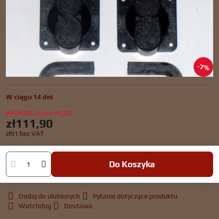
7%
W ciągu 14 dni
zł120,80
Zniżka
zł8,80
zł111,90
zł91
bez VAT
Do Koszyka
Dodaj do ulubionych
Pytanie dotyczące produktu
Watchdog
Dostawa