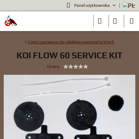
Panel użytkownika
Części zamienne do silników pneumatycznych
KOI FLOW 60 SERVICE KIT
Ocena