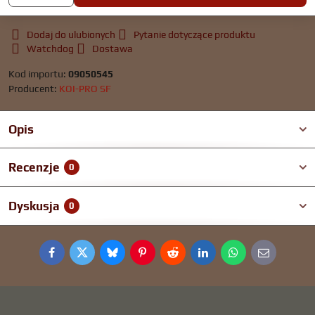
Dodaj do ulubionych
Pytanie dotyczące produktu
Watchdog
Dostawa
Kod importu:
09050545
Producent:
KOI-PRO SF
Opis
Recenzje
0
Dyskusja
0
Facebook
Twitter
Bluesky
Pinterest
Reddit
LinkedIn
WhatsApp
E-
mail