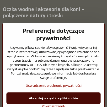
Oczka wodne i akcesoria dla koni –
połączenie natury i troski
Oczka wodne stanowią piękny dodatek do każdego ogrodu i tworzą
Preferencje dotyczące
harmonijne środowisko sprzyjające relaksowi i życiu zwierząt
wodnych. Odpowiednia technologia, filtracja i regularna
prywatności
konserwacja są kluczem do czystej wody i zdrowego stawu przez
cały rok. Równie ważna jest opieka nad zwierzętami, które są częścią
Używamy plików cookie, aby usprawnić Twoją wizytę na tej
naszego życia.
stronie internetowej, analizować jej wydajność i zbierać dane o
jej użytkowaniu. W tym celu możemy korzystać z narzędzi i usług
Konie wymagają wysokiej jakości sprzętu jeździeckiego,
stron trzecich, a zebrane dane mogą być przekazywane
odpowiedniego odżywiania i odpowiedzialnej opieki, aby być zdrowe,
partnerom w UE, USA lub innych krajach. Klikając „Akceptuj
silne i zadowolone. Niezależnie od tego, czy chodzi o sprzęt dla
wszystkie pliki cookie", wyrażasz zgodę na takie przetwarzanie.
jeźdźców, hodowców, czy miłośników natury, celem jest stworzenie
Poniżej znajdziesz szczegółowe informacje lub dostosujesz
środowiska, które wspiera naturalną równowagę, bezpieczeństwo i
swoje preferencje.
dobre samopoczucie zarówno zwierząt, jak i ludzi.
Oświadczenie o ochronie prywatności
©
2026
Prawa autorskie
Preferencje dotyczące prywatności
Akceptuj wszystkie pliki cookie
Oświadczenie o ochronie prywatności
Pokaż szczegóły