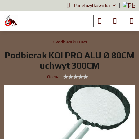
Panel użytkownika
Podbieraki i sieci
Podbierak KOI PRO ALU Ø 80CM
uchwyt 300CM
Ocena