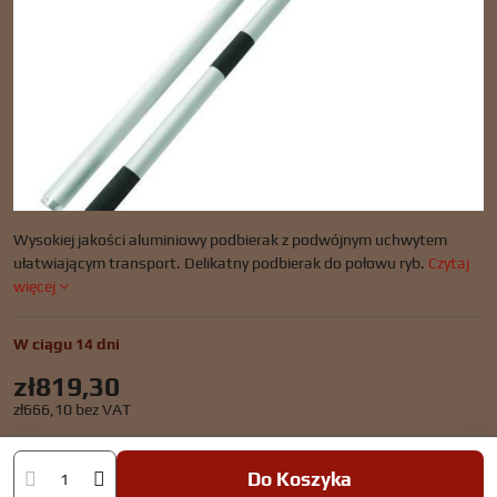
Wysokiej jakości aluminiowy podbierak z podwójnym uchwytem
ułatwiającym transport. Delikatny podbierak do połowu ryb.
Czytaj
więcej
W ciągu 14 dni
zł819,30
zł666,10
bez VAT
Do Koszyka