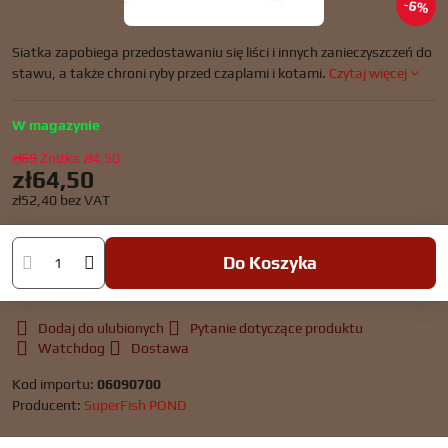
6%
Siatka zapobiega przedostawaniu się liści i innych zanieczyszczeń do
stawu, a także chroni ryby przed czaplami i kotami.
Czytaj więcej
W magazynie
zł69
Zniżka
zł4,50
zł64,50
zł52,40
bez VAT
Do Koszyka
Dodaj do ulubionych
Pytanie dotyczące produktu
Watchdog
Dostawa
Kod importu:
06090700
Producent:
SuperFish POND