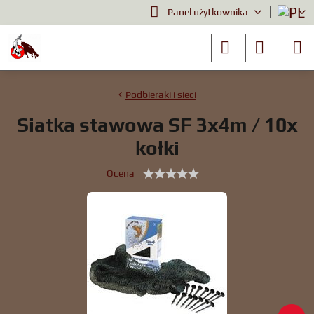
Panel użytkownika
Podbieraki i sieci
Siatka stawowa SF 3x4m / 10x
kołki
Ocena