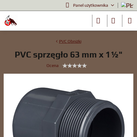
Panel użytkownika
PVC Obniżki
PVC sprzęgło 63 mm x 1½"
Ocena