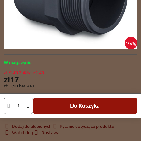
12%
W magazynie
zł19,40
Zniżka
zł2,40
zł17
zł13,90
bez VAT
Do Koszyka
Dodaj do ulubionych
Pytanie dotyczące produktu
Watchdog
Dostawa