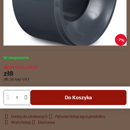
7%
W magazynie
zł8,60
Zniżka
zł0,60
zł8
zł6,50
bez VAT
Do Koszyka
Dodaj do ulubionych
Pytanie dotyczące produktu
Watchdog
Dostawa