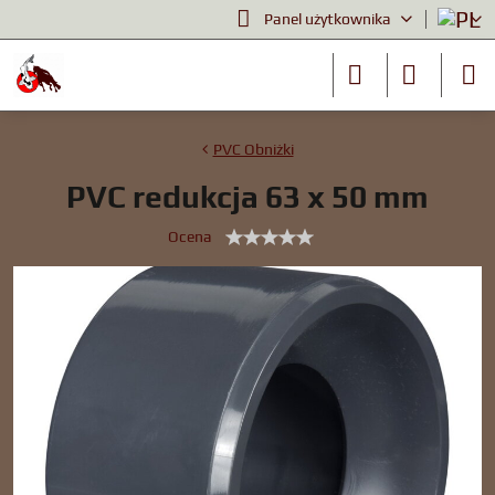
Panel użytkownika
PVC Obniżki
PVC redukcja 63 x 50 mm
Ocena