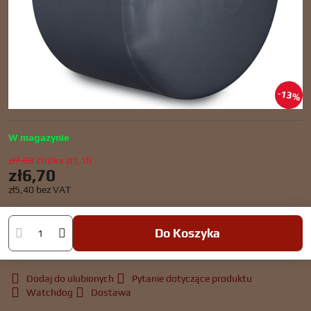
13%
W magazynie
zł7,80
Zniżka
zł1,10
zł6,70
zł5,40
bez VAT
Do Koszyka
Dodaj do ulubionych
Pytanie dotyczące produktu
Watchdog
Dostawa