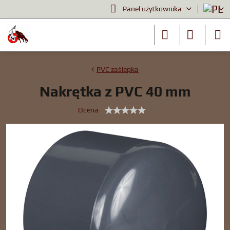
Panel użytkownika
PVC zaślepka
Nakrętka z PVC 40 mm
Ocena