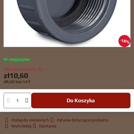
18%
W magazynie
zł12,90
Zniżka
zł2,40
zł10,60
zł8,60
bez VAT
Do Koszyka
Dodaj do ulubionych
Pytanie dotyczące produktu
Watchdog
Dostawa