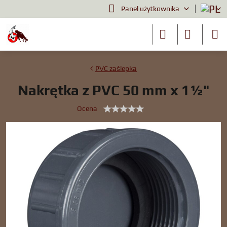
Panel użytkownika
PVC zaślepka
Nakrętka z PVC 50 mm x 1½"
Ocena