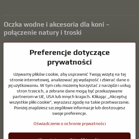
Oczka wodne i akcesoria dla koni –
połączenie natury i troski
Oczka wodne stanowią piękny dodatek do każdego ogrodu i tworzą
Preferencje dotyczące
harmonijne środowisko sprzyjające relaksowi i życiu zwierząt
wodnych. Odpowiednia technologia, filtracja i regularna
prywatności
konserwacja są kluczem do czystej wody i zdrowego stawu przez
cały rok. Równie ważna jest opieka nad zwierzętami, które są częścią
Używamy plików cookie, aby usprawnić Twoją wizytę na tej
naszego życia.
stronie internetowej, analizować jej wydajność i zbierać dane o
jej użytkowaniu. W tym celu możemy korzystać z narzędzi i usług
Konie wymagają wysokiej jakości sprzętu jeździeckiego,
stron trzecich, a zebrane dane mogą być przekazywane
odpowiedniego odżywiania i odpowiedzialnej opieki, aby być zdrowe,
partnerom w UE, USA lub innych krajach. Klikając „Akceptuj
silne i zadowolone. Niezależnie od tego, czy chodzi o sprzęt dla
wszystkie pliki cookie", wyrażasz zgodę na takie przetwarzanie.
jeźdźców, hodowców, czy miłośników natury, celem jest stworzenie
Poniżej znajdziesz szczegółowe informacje lub dostosujesz
środowiska, które wspiera naturalną równowagę, bezpieczeństwo i
swoje preferencje.
dobre samopoczucie zarówno zwierząt, jak i ludzi.
Oświadczenie o ochronie prywatności
©
2026
Prawa autorskie