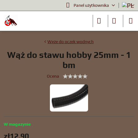
Panel użytkownika
Węże do oczek wodnych
Wąż do stawu hobby 25mm - 1
bm
Ocena
W magazynie
zł12,90