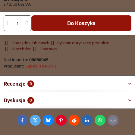
zł10,50
bez VAT
Do Koszyka
Dodaj do ulubionych
Pytanie dotyczące produktu
Watchdog
Dostawa
Kod importu:
08060045
Producent:
SuperFish POND
Recenzje
0
Dyskusja
0
Facebook
Twitter
Bluesky
Pinterest
Reddit
LinkedIn
WhatsApp
E-
mail