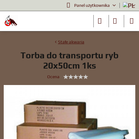
Panel użytkownika
Stałe akwaria
Torba do transportu ryb
20x50cm 1ks
Ocena