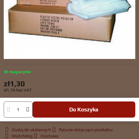
W magazynie
zł1,30
zł1,10
bez VAT
Do Koszyka
Dodaj do ulubionych
Pytanie dotyczące produktu
Watchdog
Dostawa