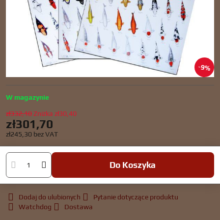
9%
W magazynie
zł332,10
Zniżka
zł30,40
zł301,70
zł245,30
bez VAT
Do Koszyka
Dodaj do ulubionych
Pytanie dotyczące produktu
Watchdog
Dostawa