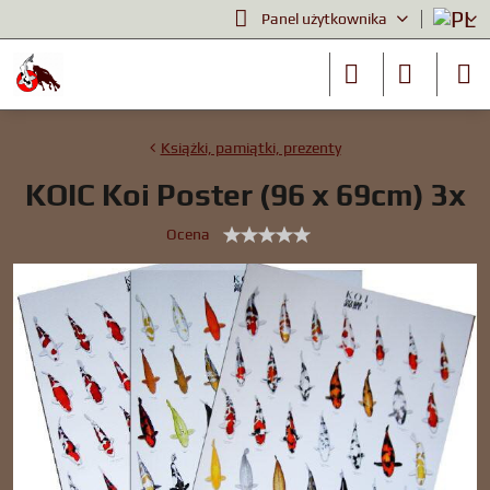
Panel użytkownika
Książki, pamiątki, prezenty
KOIC Koi Poster (96 x 69cm) 3x
Ocena