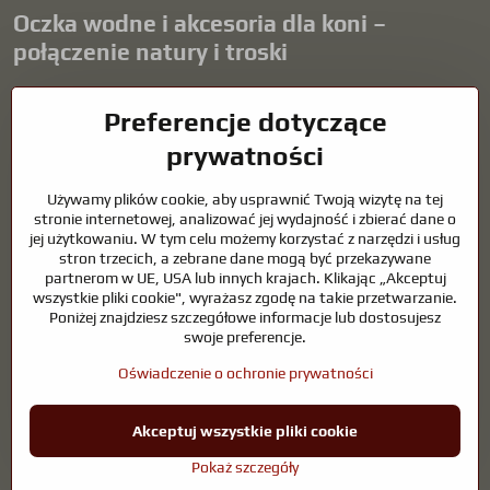
Oczka wodne i akcesoria dla koni –
połączenie natury i troski
Oczka wodne stanowią piękny dodatek do każdego ogrodu i tworzą
Preferencje dotyczące
harmonijne środowisko sprzyjające relaksowi i życiu zwierząt
wodnych. Odpowiednia technologia, filtracja i regularna
prywatności
konserwacja są kluczem do czystej wody i zdrowego stawu przez
cały rok. Równie ważna jest opieka nad zwierzętami, które są częścią
Używamy plików cookie, aby usprawnić Twoją wizytę na tej
naszego życia.
stronie internetowej, analizować jej wydajność i zbierać dane o
jej użytkowaniu. W tym celu możemy korzystać z narzędzi i usług
Konie wymagają wysokiej jakości sprzętu jeździeckiego,
stron trzecich, a zebrane dane mogą być przekazywane
odpowiedniego odżywiania i odpowiedzialnej opieki, aby być zdrowe,
partnerom w UE, USA lub innych krajach. Klikając „Akceptuj
silne i zadowolone. Niezależnie od tego, czy chodzi o sprzęt dla
wszystkie pliki cookie", wyrażasz zgodę na takie przetwarzanie.
jeźdźców, hodowców, czy miłośników natury, celem jest stworzenie
Poniżej znajdziesz szczegółowe informacje lub dostosujesz
środowiska, które wspiera naturalną równowagę, bezpieczeństwo i
swoje preferencje.
dobre samopoczucie zarówno zwierząt, jak i ludzi.
Oświadczenie o ochronie prywatności
©
2026
Prawa autorskie
Preferencje dotyczące prywatności
Akceptuj wszystkie pliki cookie
Oświadczenie o ochronie prywatności
Pokaż szczegóły
Strona stworzona przy użyciu:
BiznisWeb.sk