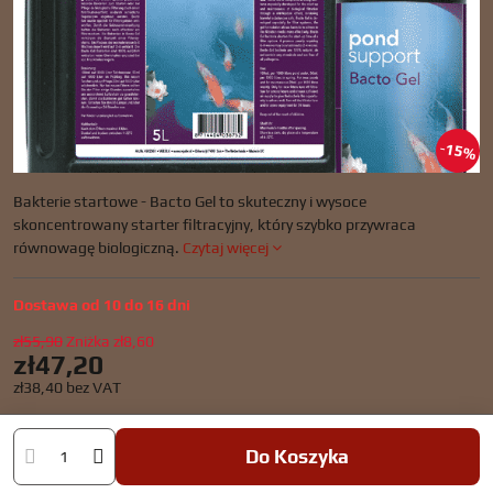
15%
Bakterie startowe - Bacto Gel to skuteczny i wysoce
skoncentrowany starter filtracyjny, który szybko przywraca
równowagę biologiczną.
Czytaj więcej
Dostawa od 10 do 16 dni
zł55,90
Zniżka
zł8,60
zł47,20
zł38,40
bez VAT
Do Koszyka