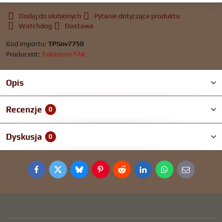
Dodaj do ulubionych
Pytanie dotyczące produktu
Watchdog
Dostawa
Kod importu:
TPSnv7750
Producent:
Takazumi TAK
Opis
Recenzje
0
Dyskusja
0
Facebook
Twitter
Bluesky
Pinterest
Reddit
LinkedIn
WhatsApp
E-
mail