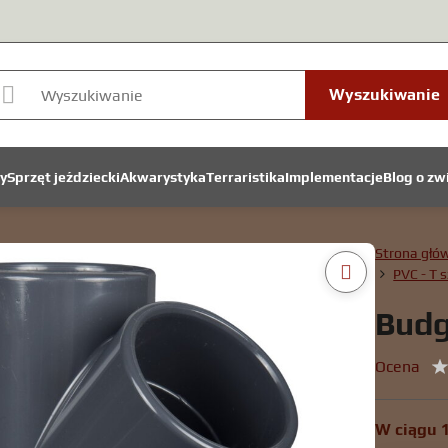
Wyszukiwanie
y
Sprzęt jeździecki
Akwarystyka
Terraristika
Implementacje
Blog o zw
Strona głó
PVC - T 
Budg
Ocena
W ciągu 1