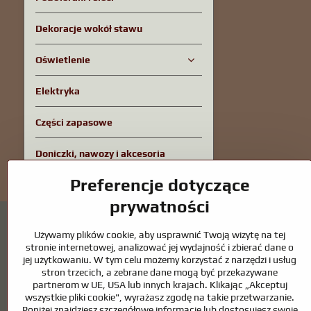
Dekoracje wokół stawu
Oświetlenie
Elektryka
Części zapasowe
Doniczki, nawozy i akcesoria
Preferencje dotyczące
prywatności
Używamy plików cookie, aby usprawnić Twoją wizytę na tej
stronie internetowej, analizować jej wydajność i zbierać dane o
jej użytkowaniu. W tym celu możemy korzystać z narzędzi i usług
stron trzecich, a zebrane dane mogą być przekazywane
Oczka wodne i akcesoria dla koni – połącze
partnerom w UE, USA lub innych krajach. Klikając „Akceptuj
wszystkie pliki cookie", wyrażasz zgodę na takie przetwarzanie.
Oczka wodne stanowią piękny dodatek do każdego ogrodu i tworzą h
Poniżej znajdziesz szczegółowe informacje lub dostosujesz swoje