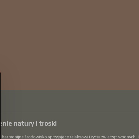
nie natury i troski
armonijne środowisko sprzyjające relaksowi i życiu zwierząt wodnych. O