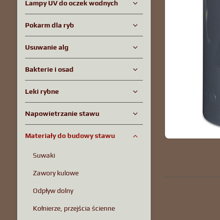
Lampy UV do oczek wodnych
Pokarm dla ryb
Usuwanie alg
Bakterie i osad
Leki rybne
Napowietrzanie stawu
Materiały do ​​budowy stawu
Suwaki
Zawory kulowe
Odpływ dolny
Kołnierze, przejścia ścienne