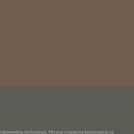
dpowiednia technologia, filtracja i regularna konserwacja są