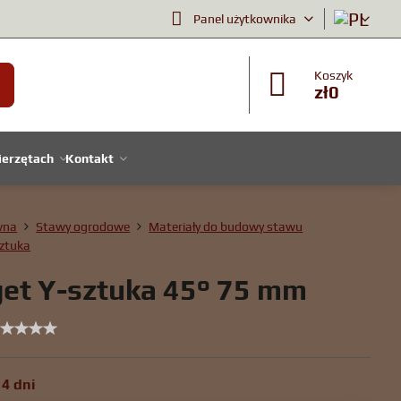
Panel użytkownika
Koszyk
zł0
ierzętach
Kontakt
wna
Stawy ogrodowe
Materiały do ​​budowy stawu
sztuka
et Y-sztuka 45° 75 mm
4 dni