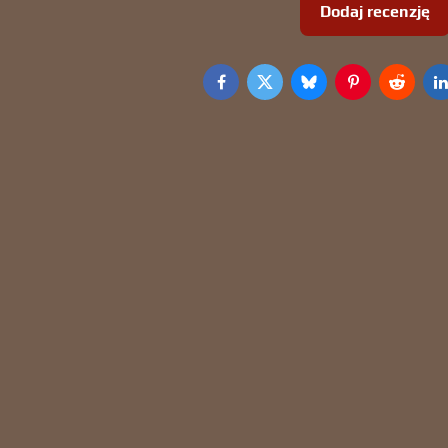
Dodaj recenzję
Facebook
Twitter
Bluesky
Pinterest
Reddit
L