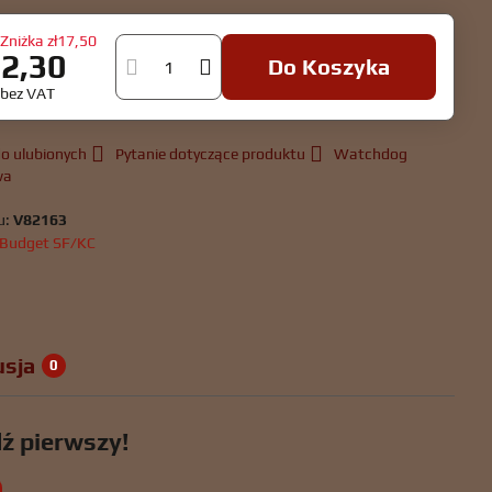
Zniżka
zł17,50
72,30
Do Koszyka
0
bez VAT
o ulubionych
Pytanie dotyczące produktu
Watchdog
wa
u:
V82163
Budget SF/KC
sja
0
dź pierwszy!