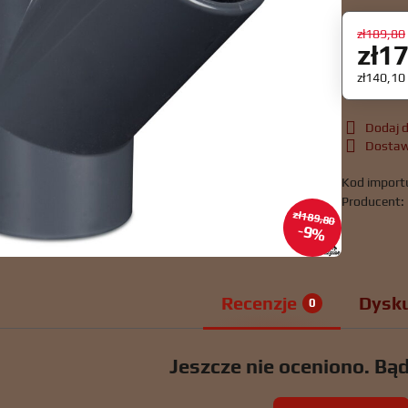
zł189,80
zł1
zł140,1
Dodaj d
Dosta
Kod import
Producent:
zł189,80
9%
Recenzje
Dysku
0
Jeszcze nie oceniono. Bą