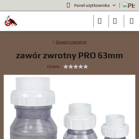
Panel użytkownika
Zawory zwrotne
zawór zwrotny PRO 63mm
Ocena