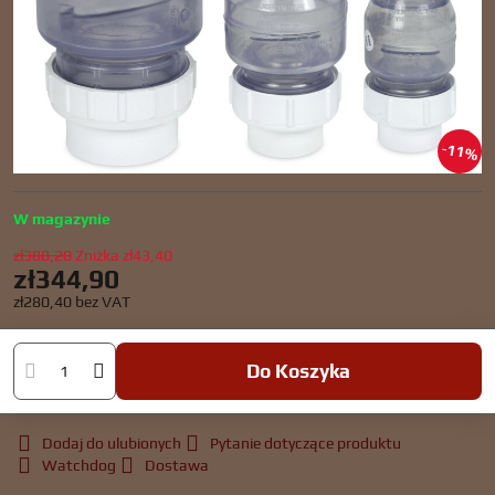
11%
W magazynie
zł388,20
Zniżka
zł43,40
zł344,90
zł280,40
bez VAT
Do Koszyka
Dodaj do ulubionych
Pytanie dotyczące produktu
Watchdog
Dostawa